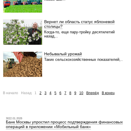
Вернет ли область статус яблоневой
столицы?
Когда-то, еще пару-тройку десятилетий
назад,..
Небывалый урожай
Таких сельскохозяйственных показателей,..
В начало
Назад
1
2
3
4
5
6
7
8
9
10
Вперёд
В конец
3022.01.2026
Банк Москвы упростил процесс подтверждения финансовых
операций в приложении «Мобильный банк»