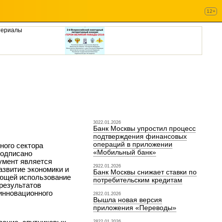
12+
териалы
3022.01.2026
Банк Москвы упростил процесс
подтверждения финансовых
операций в приложении
ного сектора
«Мобильный банк»
подписано
умент является
2922.01.2026
азвитие экономики и
Банк Москвы снижает ставки по
ающей использование
потребительским кредитам
результатов
инновационного
2822.01.2026
Вышла новая версия
приложения «Переводы»
2822.01.2026