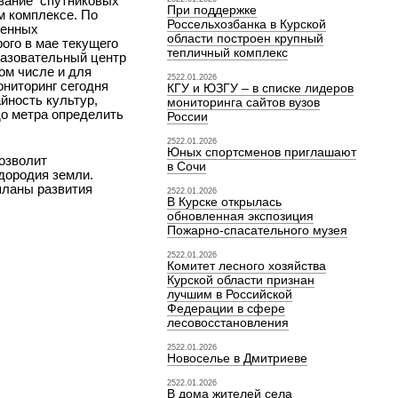
ование спутниковых
При поддержке
м комплексе. По
Россельхозбанка в Курской
ченных
области построен крупный
ого в мае текущего
тепличный комплекс
разовательный центр
ом числе и для
2522.01.2026
ниторинг сегодня
КГУ и ЮЗГУ – в списке лидеров
йность культур,
мониторинга сайтов вузов
до метра определить
России
2522.01.2026
Юных спортсменов приглашают
озволит
в Сочи
дородия земли.
планы развития
2522.01.2026
В Курске открылась
обновленная экспозиция
Пожарно-спасательного музея
2522.01.2026
Комитет лесного хозяйства
Курской области признан
лучшим в Российской
Федерации в сфере
лесовосстановления
2522.01.2026
Новоселье в Дмитриеве
2522.01.2026
В дома жителей села