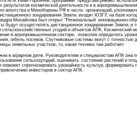
тета АПК Иван Горбачев, программы предусматривают использ
х результатов космической деятельности и в агропромышленно
го агентства и Минобороны РФ в число организаций, уполномо
станционного зондирования Земли, входит ЮЗГУ, на базе котор
ксандра Михайлова был открыт "Региональный инновационно-об
сты будут осуществлять дистанционное зондирование Земли, в т
 сельскохозяйственных угодий и объектов АПК. Космический мо
ение в агропромышленном секторе, позволяя определить урожа
ания, гибель посевов. Спутниковые системы могут с точностью 
ницы земельных участков, то, какая техника там работает.
на в аграрном деле. Руководителям и специалистам АПК она п
льзование сельхозугодий, оценивать состояние растений и пло
 поможет спрогнозировать урожайность культур, формировать 
 привлечению инвесторов в сектор АПК.