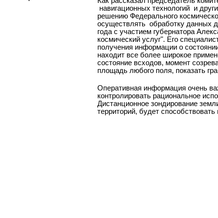
Как рассказал председатель коми
навигационных технологий и други
решению Федерального космическо
осуществлять обработку данных ди
года с участием губернатора Але
космический услуг". Его специали
получения информации о состоянии
находит все более широкое примен
состояние всходов, момент созрев
площадь любого поля, показать гра
Оперативная информация очень важ
контролировать рациональное испо
Дистанционное зондирование земли
территорий, будет способствовать