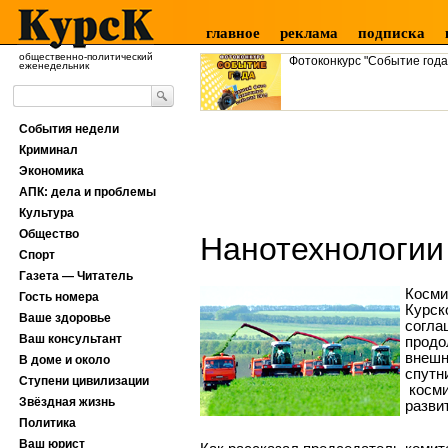
главное
реклама
подписка
общественно-политический
Фотоконкурс "Событие года
еженедельник
События недели
Криминал
Экономика
АПК: дела и проблемы
Культура
Общество
Нанотехнологии
Спорт
Газета — Читатель
Косми
Гость номера
Курск
Ваше здоровье
согла
Ваш консультант
продо
внешн
В доме и около
спутн
Ступени цивилизации
косми
Звёздная жизнь
разви
Политика
Ваш юрист