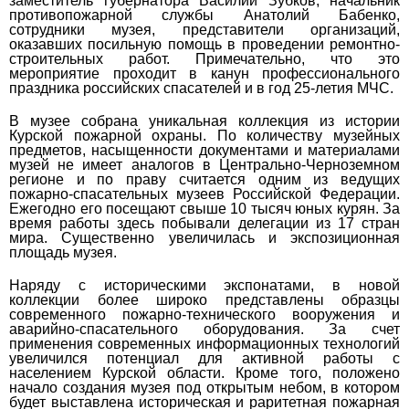
заместитель губернатора Василий Зубков, начальник
противопожарной службы Анатолий Бабенко,
сотрудники музея, представители организаций,
оказавших посильную помощь в проведении ремонтно-
строительных работ. Примечательно, что это
мероприятие проходит в канун профессионального
праздника российских спасателей и в год 25-летия МЧС.
В музее собрана уникальная коллекция из истории
Курской пожарной охраны. По количеству музейных
предметов, насыщенности документами и материалами
музей не имеет аналогов в Центрально-Черноземном
регионе и по праву считается одним из ведущих
пожарно-спасательных музеев Российской Федерации.
Ежегодно его посещают свыше 10 тысяч юных курян. За
время работы здесь побывали делегации из 17 стран
мира. Существенно увеличилась и экспозиционная
площадь музея.
Наряду с историческими экспонатами, в новой
коллекции более широко представлены образцы
современного пожарно-технического вооружения и
аварийно-спасательного оборудования. За счет
применения современных информационных технологий
увеличился потенциал для активной работы с
населением Курской области. Кроме того, положено
начало создания музея под открытым небом, в котором
будет выставлена историческая и раритетная пожарная