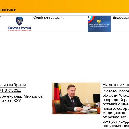
контакт
"
Сейф для оружия.
Видеома
ссы выбрали
Надеяться н
в на съезд
В своем блог
области Але
р Александр Михайлов
очередной ра
стие в XXV...
оставляющие
никого: сфер
медицинское 
от рождения 
волнует каждо
есть сама жиз