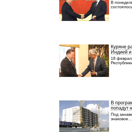
В понедел
состоялось
Куряне р
Индией 
18 феврал
Республики
В програ
попадут 
Под занаве
знаковое...