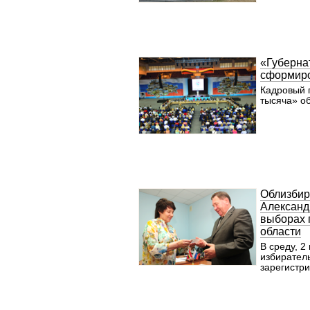
«Губерна
сформир
Кадровый 
тысяча» об
Облизбир
Александ
выборах 
области
В среду, 2
избирател
зарегистри