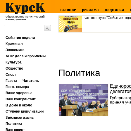
главное
реклама
подписка
общественно-политический
Фотоконкурс "Событие года
еженедельник
События недели
Криминал
Экономика
АПК: дела и проблемы
Культура
Общество
Политика
Спорт
Газета — Читатель
Единоро
Гость номера
делегато
Ваше здоровье
Губернато
Ваш консультант
принял уча
В доме и около
Ступени цивилизации
Звёздная жизнь
Политика
Ваш юрист