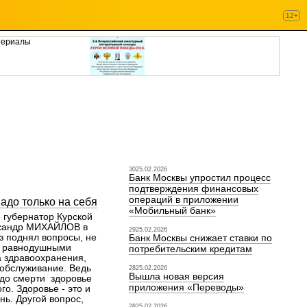
12+
териалы
3025.02.2026
Банк Москвы упростил процесс
подтверждения финансовых
операций в приложении
адо только на себя
«Мобильный банк»
е губернатор Курской
ксандр МИХАЙЛОВ в
2925.02.2026
з поднял вопросы, не
Банк Москвы снижает ставки по
 равнодушными
потребительским кредитам
а здравоохранения,
обслуживание. Ведь
2825.02.2026
Вышла новая версия
до смерти здоровье
приложения «Переводы»
го. Здоровье - это и
нь. Другой вопрос,
2825.02.2026