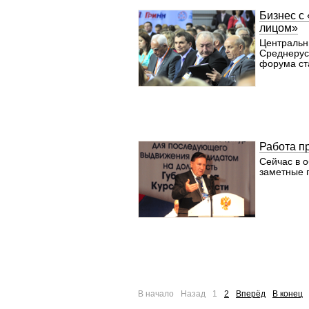
Бизнес с
лицом»
Центральн
Среднерус
форума ста
Работа п
Сейчас в 
заметные 
В начало
Назад
1
2
Вперёд
В конец