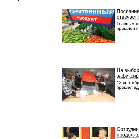
Послание
отвечает
Главным п
прошлой н
На выбор
зафиксир
13 сентябр
прошел ед
Сотрудни
продолж