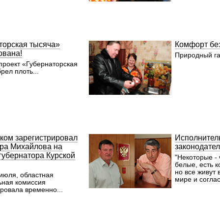
работают, пр
тысяч курян. 
только жител
причем беспл
располагает 
оборудование
торская тысяча»
Комфорт бе
преувеличени
ована!
В дальнейшем
Природный га
смогут оказы
проект «Губернаторская
помощь и жит
рел плоть...
областей - Бе
Орловской, В
Брянской, гд
центров таког
Лично взял на
вопросы по х
финансирован
полная стоимо
миллиарда ру
ком зарегистрировал
Исполнител
большая часть
ра Михайлова на
законодател
аппаратуры, 
губернатора Курской
"Некоторые - 
техники. Кон
белые, есть к
похлопотать 
но все живут в
федеральным
 июля, областная
мире и соглас
Минздравом, 
ьная комиссия
финансовую п
ровала временно...
получили. В 
к строительст
центра: это б
лабораториям