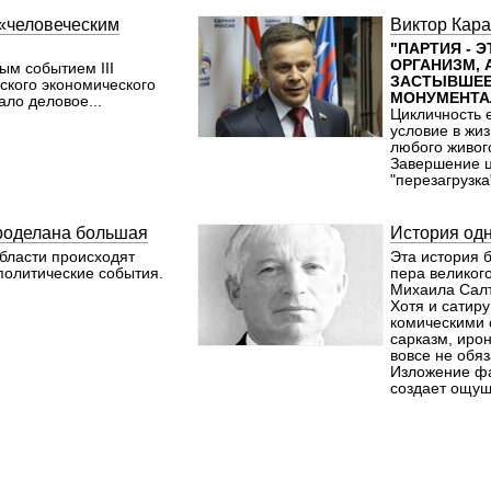
исследовател
 «человеческим
Виктор Кар
кафедрами м
университета
"ПАРТИЯ - 
корпус, а так
ОРГАНИЗМ, 
ым событием III
палатный на 
ЗАСТЫВШЕЕ
ского экономического
поставлена з
МОНУМЕНТА
ло деловое...
поликлинику 
Цикличность 
Дню констит
условие в жи
пригласить к
любого живог
новая больни
Завершение ц
в смену зараб
"перезагрузка
должны завер
сделать глубо
комплекс онк
можно убедит
люди смогут 
Курского рег
роделана большая
История од
хуже, чем в е
партии "Един
области происходят
Конечно, ест
Эта история 
политические события.
сельскую мед
пера великого
подтягивать,
Михаила Сал
строительств
Хотя и сатиру
станции перв
комическими 
помощи, буде
сарказм, ирон
поликлинику в
вовсе не обя
Северо-Запа
Изложение фа
создает ощуще
истории преу
не литератур
человеческим
настоящий "с
реальной жиз