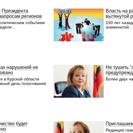
как мы им ра
относимся.
- Вспоминаю 
 Президента
Власть на р
на посту губе
 запросам регионов
вытянутой р
анализировать
олитическим событием
150 лет наза
у нас в регио
едели...
знаменитой...
оказалась да
Областная кл
очень запуще
больше ни од
специализиро
здравоохране
было принима
важнее: созд
высокотехнол
ах нарушений не
Не тушить "
центры с опы
обученным пе
овано
предупрежд
каждом селе 
я в Курской области
Более двух ча
пошли по пер
иный день голосования.
создали попе
областной кли
лет всем мир
благотворите
помощью курс
привели глав
нормальное, 
состояние. О
переоснасти
чество будет
Приглашаем
оборудовани
ено
инвентарем р
Редакция газе