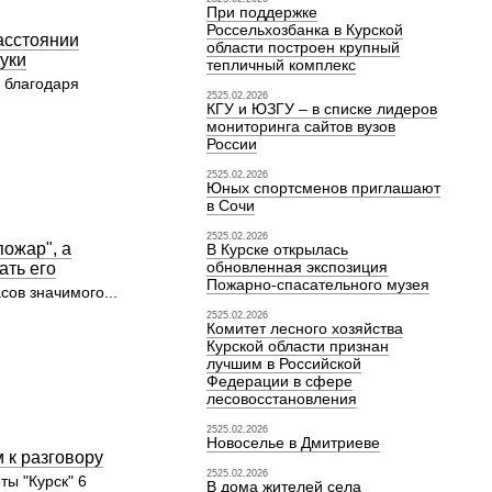
споряжаемся и как
При поддержке
Россельхозбанка в Курской
первый год работы
асстоянии
области построен крупный
рнатора. Когда стали
уки
тепличный комплекс
 и разбираться, что
д благодаря
не есть, то картина
2525.02.2026
леко не радужной.
КГУ и ЮЗГУ – в списке лидеров
иника находилась в
мониторинга сайтов вузов
нном состоянии, а
России
ного крупного
ванного учреждения
2525.02.2026
ния не было. Надо
Юных спортсменов приглашают
ть решение - что
в Сочи
авать крупные
огичные базовые
2525.02.2026
пожар", а
В Курске открылась
тным, хорошо
рсоналом или в
обновленная экспозиция
ать его
строить ФАПы. Мы
Пожарно-спасательного музея
сов значимого...
вому пути. Сначала
чительский совет
2525.02.2026
Комитет лесного хозяйства
ники и за несколько
Курской области признан
ом, собирая
лучшим в Российской
льные средства с
Федерации в сфере
ких предприятий,
ную больницу в
лесовосстановления
приличное
тремонтировали и
2525.02.2026
Новоселье в Дмитриеве
ли современным
 к разговору
ем, новым
2525.02.2026
яд отделений и
ты "Курск" 6
В дома жителей села