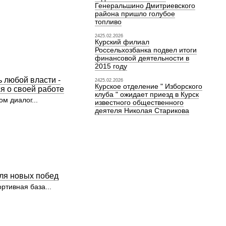
линики, не видавшее
Генеральшино Дмитриевского
не сорок лет,
района пришло голубое
ядок хозчасть,
топливо
оснабжение,
ощехранилище и так
2425.02.2026
взялись за более
Курский филиал
роекты: построили и
Россельхозбанка подвел итоги
стную детскую
финансовой деятельности в
 больницу, ранее
2015 году
здании
ной постройки.
 любой власти -
2425.02.2026
вых в стране у нас
Курское отделение " Изборского
я о своей работе
овременный
клуба " ожидает приезд в Курск
м диалог...
й центр, где
известного общественного
амые совершенные
деятеля Николая Старикова
 инновационные
живания
х. Создали центры
акже на базе
х учреждений
ональный сосудистый
лениями. Построили
ю поликлинику в
ля новых побед
а. Учитывая крайнюю
блемы лечения
ртивная база...
ий, в 2011 году
ть современный
ервые две очереди
гический корпус и
00 коек - уже