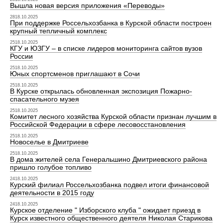
Вышла новая версия приложения «Переводы»
2818.10.2025
При поддержке Россельхозбанка в Курской области построен
крупный тепличный комплекс
2518.10.2025
КГУ и ЮЗГУ – в списке лидеров мониторинга сайтов вузов
России
2518.10.2025
Юных спортсменов приглашают в Сочи
2518.10.2025
В Курске открылась обновленная экспозиция Пожарно-
спасательного музея
2518.10.2025
Комитет лесного хозяйства Курской области признан лучшим в
Российской Федерации в сфере лесовосстановления
2518.10.2025
Новоселье в Дмитриеве
2518.10.2025
В дома жителей села Генеральшино Дмитриевского района
пришло голубое топливо
2418.10.2025
Курский филиал Россельхозбанка подвел итоги финансовой
деятельности в 2015 году
2418.10.2025
Курское отделение " Изборского клуба " ожидает приезд в
Курск известного общественного деятеля Николая Старикова