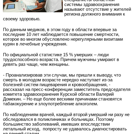
системы здравоохранения
называют отсутствие у жителей
региона должного внимания к
своему здоровью.
По данным медиков, в этом году в области впервые за
последние 10 лет наблюдается повышение смертности,
которое во многом обусловлено нерегулярными визитами
курян в лечебные учреждения.
По официальной статистике 15 % умерших – люди
трудоспособного возраста. Причем мужчины умирают в
девять раз чаще, чем женщины.
- Проанализировав эти случаи, мы пришли к выводу, что
смерть в молодом возрасте нередко наступает из-за
болезней систем пищеварения и кровообращения, -
рассказал на пресс-конференции заместитель председателя
комитета здравоохранения Курской области Валерий
Домекин. – Но еще более вескими причинами становятся
табакокурение и злоупотребление алкоголем.
По наблюдениям врачей, каждый второй умерший ни разу не
обследовался в поликлиниках и больницах. Поэтому
большинство заболеваний, имевших впоследствии
летальный исход, попросту не удавалось диагностировать
на ранней стадии.