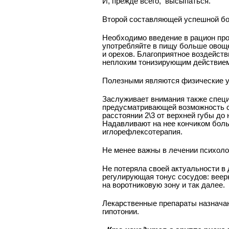
И, прежде всего,
высыпаться.
Второй составляющей успешной бор
Необходимо введение в рацион про
употребляйте в пищу больше овоще
и орехов. Благоприятное воздейств
неплохим тонизирующим действием
Полезными являются физические уп
Заслуживает внимания также специ
предусматривающей возможность са
расстоянии 2\3 от верхней губы до
Надавливают на нее кончиком боль
иглорефлексотерапия.
Не менее важны в лечении психолог
Не потеряла своей актуальности в
регулирующая тонус сосудов: веер
на воротниковую зону и так далее.
Лекарственные препараты назнача
гипотонии.