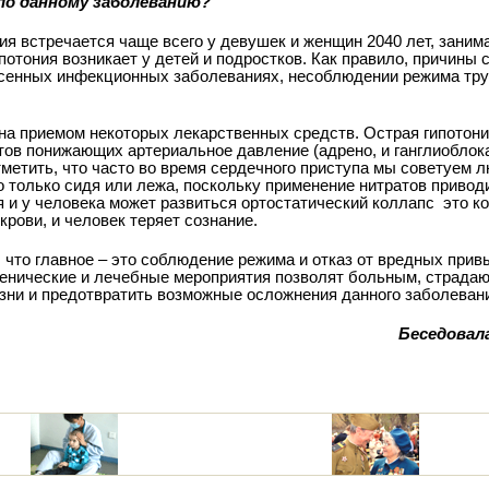
 по данному заболеванию?
зия встречается чаще всего у девушек и женщин 20­40 лет, зани
потония возникает у детей и подростков. Как правило, причины 
есенных инфекционных заболеваниях, несоблюдении режима тру
на приемом некоторых лекарственных средств. Острая гипотони
ов понижающих артериальное давление (адрено,­ и ганглиоблок
тметить, что часто во время сердечного приступа мы советуем 
о только сидя или лежа, поскольку применение нитратов привод
и у человека может развиться ортостатический коллапс ­ это ког
крови, и человек теряет сознание.
что главное – это соблюдение режима и отказ от вредных прив
иенические и лечебные мероприятия позволят больным, страда
изни и предотвратить возможные осложнения данного заболеван
Беседовал