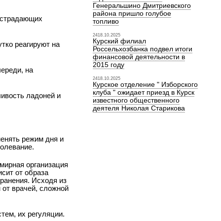
Генеральшино Дмитриевского
района пришло голубое
, страдающих
топливо
2418.10.2025
Курский филиал
утко реагируют на
Россельхозбанка подвел итоги
финансовой деятельности в
2015 году
череди, на
2418.10.2025
Курское отделение " Изборского
клуба " ожидает приезд в Курск
ливость ладоней и
известного общественного
деятеля Николая Старикова
менять режим дня и
болевание.
емирная организация
исит от образа
хранения. Исходя из
 от врачей, сложной
тем, их регуляции.