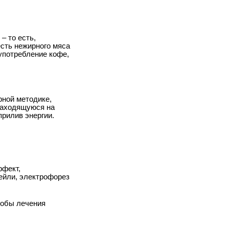
– то есть,
есть нежирного мяса
употребление кофе,
рной методике,
находящуюся на
прилив энергии.
ффект,
ейли, электрофорез
собы лечения