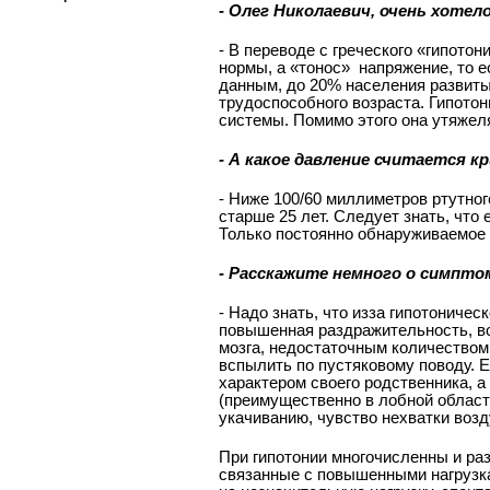
- Олег Николаевич, очень хотел
­- В переводе с греческого «гипото
нормы, а «тонос» ­ напряжение, то
данным, до 20% населения развиты
трудоспособного возраста. Гипотон
системы. Помимо этого она утяжел
-­ А какое давление считается 
­- Ниже 100/60 миллиметров ртутно
старше 25 лет. Следует знать, что
Только постоянно обнаруживаемое 
- Расскажите немного о симпто
­- Надо знать, что из­за гипотонич
повышенная раздражительность, в
мозга, недостаточным количеством 
вспылить по пустяковому поводу. Е
характером своего родственника, а 
(преимущественно в лобной области
укачиванию, чувство нехватки возд
При гипотонии многочисленны и ра
связанные с повышенными нагрузка