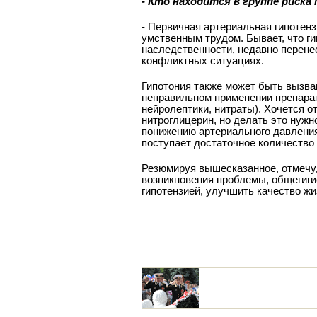
- Кто находится в группе риска
­- Первичная артериальная гипотен
умственным трудом. Бывает, что ги
наследственности, недавно перен
конфликтных ситуациях.
Гипотония также может быть вызва
неправильном применении препарат
нейролептики, нитраты). Хочется о
нитроглицерин, но делать это нужн
понижению артериального давления 
поступает достаточное количество 
Резюмируя вышесказанное, отмечу, 
возникновения проблемы, общегиг
гипотензией, улучшить качество ж