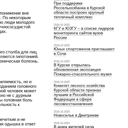
При поддержке
Россельхозбанка в Курской
области построен крупный
­ понижение вне
тепличный комплекс
е. По некоторым
но люди молодого
2518.10.2025
ечно­сосудистой
КГУ и ЮЗГУ – в списке лидеров
дах.
мониторинга сайтов вузов
России
2518.10.2025
Юных спортсменов приглашают
ого столба для лиц
в Сочи
вляются гипотонией.
оническая болезнь.
2518.10.2025
В Курске открылась
обновленная экспозиция
Пожарно-спасательного музея
омляемость, но и
2518.10.2025
Комитет лесного хозяйства
оданием головного
Курской области признан
ьной человек может
лучшим в Российской
жно не с дурным
Федерации в сфере
ны головная боль
лесовосстановления
ельность к
2518.10.2025
Новоселье в Дмитриеве
ечеткие и не
ая одышка в ответ
2518.10.2025
В дома жителей села