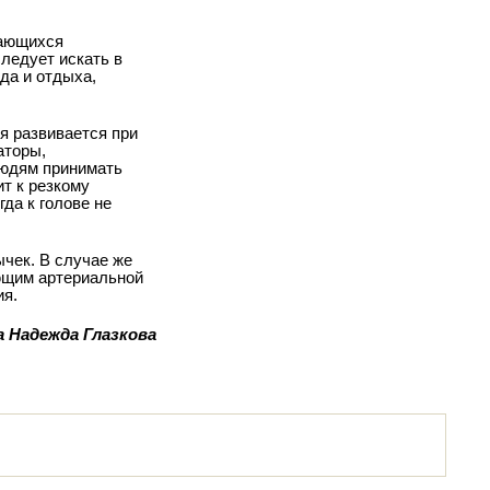
мающихся
следует искать в
да и отдыха,
я развивается при
аторы,
людям принимать
ит к резкому
да к голове не
ычек. В случае же
ющим артериальной
ия.
а Надежда Глазкова