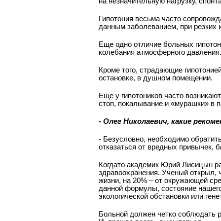
на незначительную нагрузку, спон
Гипотония весьма часто сопровожд
данным заболеванием, при резких 
Еще одно отличие больных гипотони
колебания атмосферного давления.
Кроме того, страдающие гипотонией
остановке, в душном помещении.
Еще у гипотоников часто возникаю
стоп, покалывание и «мурашки» в 
- Олег Николаевич, какие реко
­- Безусловно, необходимо обратит
отказаться от вредных привычек, 
Когда­то академик Юрий Лисицын р
здравоохранения. Ученый открыл, ч
жизни, на 20% – от окружающей ср
данной формулы, состояние нашего 
экологической обстановки или гене
Больной должен четко соблюдать ре