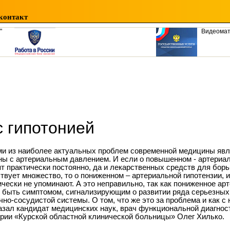
контакт
"
Видеома
с гипотонией
и из наиболее актуальных проблем современной медицины явля
ны с артериальным давлением. И если о повышенном - артериал
ят практически постоянно, да и лекарственных средств для борь
твует множество, то о пониженном – артериальной гипотензии, и
ически не упоминают. А это неправильно, так как пониженное а
 быть симптомом, сигнализирующим о развитии ряда серьезных
чно-сосудистой системы. О том, что же это за проблема и как с 
азал кандидат медицинских наук, врач функциональной диагно
ории «Курской областной клинической больницы» Олег Хилько.