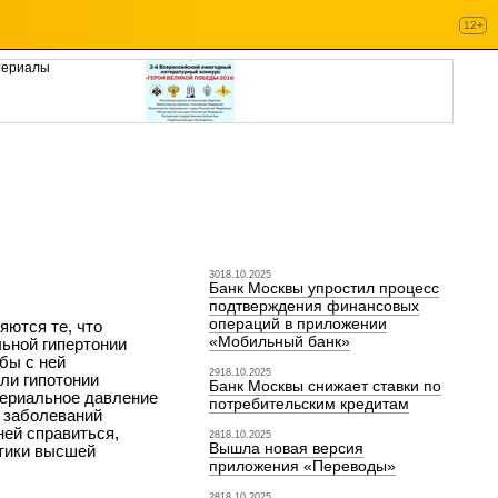
12+
териалы
3018.10.2025
Банк Москвы упростил процесс
подтверждения финансовых
операций в приложении
ются те, что
«Мобильный банк»
ьной гипертонии
бы с ней
2918.10.2025
ли гипотонии
Банк Москвы снижает ставки по
ртериальное давление
потребительским кредитам
 заболеваний
ней справиться,
2818.10.2025
Вышла новая версия
стики высшей
приложения «Переводы»
2818.10.2025