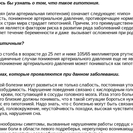
ось бы узнать о том, что такое гипотония.
ния» (или артериальная гипотензия) означает следующее: «гипо» 
 есть, пониженное артериальное давление, противоречащее норм
х стран мира страдает гипотонией. Причем, это преимуществен
ия является фактором риска в развитии ряда заболеваний серд
яет течение беременности и даже
вызывает осложнения при ро
критичным?
го столба в возрасте до 25 лет и ниже 105/65 миллиметров ртутн
 единичные случаи понижения артериального давления еще не я
понижение артериального давления может пониматься как гипот
мах, которые проявляются при данном заболевании.
еской болезни могут развиться не только слабость, постоянная ут
озбудимость. Нарушение поведения связано с кислородным гол
крови, поступающей в сосуды головного мозга. Из­за этого бол
го близкие должны понимать, что в такой ситуации бороться ну
с его гипотонией. Надо знать, что с болезнью могут быть связа
), головокружение, неустойчивость походки, высокая чувствит
уха, нарушения сна.
знообразны симптомы, вызванные нарушением работы сердца: н
ми боли в области левого подреберья, нерегулярно возникающ