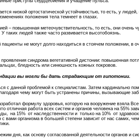
танные приступы сердцебиения и учащение пульса.
ается низкой ортостатической устойчивостью, то есть, у людей
изменениях положения тела темнеет в глазах.
ей – повышенная метеочувствительность, то есть, они очень ч
 У таких людей также часто развивается высотобоязнь.
 пациенты не могут долго находиться в стоячем положении, в о
т проявления синдрома вегетативной дистонии: повышенная пот
пальцах, бледность или синюшность кожных покровов.
мендации вы могли бы дать страдающим от гипотонии.
ься с данной проблемой к специалистам. Затем кардинально по
благодаря чему могут быть устранены причины, вызывающие за
азработал формулу здоровья, которую на вооружение взяла Вс
то отличная работа всех систем и органов человека на 55% зав
еды,
на 15% ­ от наследственности и
только на 10% ­ от здравоо
с вами организма в большей степени зависит от нас самих, чем
тики.
жим дня, как основу согласованной деятельности органов и сис