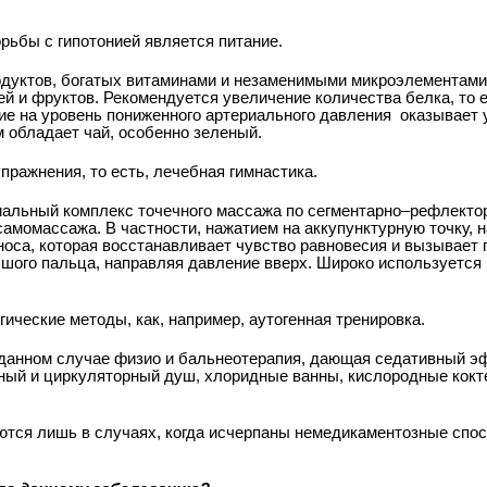
ьбы с гипотонией является питание.
дуктов, богатых витаминами и незаменимыми микроэлементами 
й и фруктов. Рекомендуется увеличение количества белка, то 
ие на уровень пониженного артериального давления
оказывает 
 обладает чай, особенно зеленый.
ражнения, то есть, лечебная гимнастика.
альный комплекс точечного массажа по сегментарно–рефлекто
момассажа. В частности, нажатием на аккупунктурную точку, 
 носа, которая восстанавливает чувство равновесия и вызывает 
шого пальца, направляя давление вверх. Широко используется
ические методы, как, например, аутогенная тренировка.
 данном случае физио­ и бальнеотерапия, дающая седативный э
ный и циркуляторный душ, хлоридные ванны, кислородные кокт
ются лишь в случаях, когда исчерпаны немедикаментозные спо