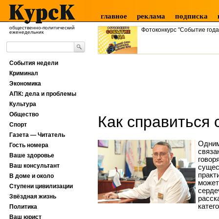
главное
реклама
подписка
общественно-политический
Фотоконкурс "Событие года
еженедельник
События недели
Криминал
Экономика
АПК: дела и проблемы
Культура
Общество
Как справиться 
Спорт
Газета — Читатель
Одним
Гость номера
связа
Ваше здоровье
говор
Ваш консультант
сущес
практ
В доме и около
может
Ступени цивилизации
серде
Звёздная жизнь
расск
катег
Политика
Ваш юрист