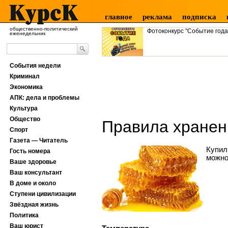
главное
реклама
подписка
общественно-политический
Фотоконкурс "Событие года
еженедельник
События недели
Криминал
Экономика
АПК: дела и проблемы
Культура
Общество
Правила хранен
Спорт
Газета — Читатель
Купил
Гость номера
можно
Ваше здоровье
Ваш консультант
В доме и около
Ступени цивилизации
Звёздная жизнь
Политика
Ваш юрист