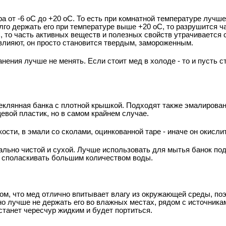
 от -6 оС до +20 оС. То есть при комнатной температуре лучше 
лго держать его при температуре выше +20 оС, то разрушится ч
 то часть активных веществ и полезных свойств утрачивается с
влияют, он просто становится твердым, замороженным.
нения лучше не менять. Если стоит мед в холоде - то и пусть с
еклянная банка с плотной крышкой. Подходят также эмалирован
евой пластик, но в самом крайнем случае.
ости, в эмали со сколами, оцинкованной таре - иначе он окисли
льно чистой и сухой. Лучше использовать для мытья банок под
И споласкивать большим количеством воды.
том, что мед отлично впитывает влагу из окружающей среды, по
но лучше не держать его во влажных местах, рядом с источника
 станет чересчур жидким и будет портиться.