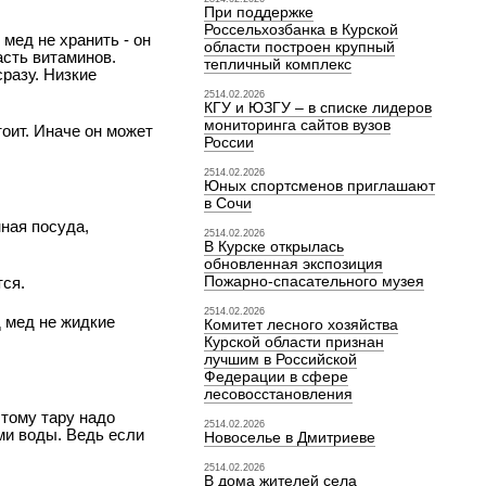
При поддержке
Россельхозбанка в Курской
мед не хранить - он
области построен крупный
асть витаминов.
тепличный комплекс
разу. Низкие
2514.02.2026
КГУ и ЮЗГУ – в списке лидеров
мониторинга сайтов вузов
тоит. Иначе он может
России
2514.02.2026
Юных спортсменов приглашают
в Сочи
ная посуда,
2514.02.2026
В Курске открылась
обновленная экспозиция
Пожарно-спасательного музея
тся.
2514.02.2026
 мед не жидкие
Комитет лесного хозяйства
Курской области признан
лучшим в Российской
Федерации в сфере
лесовосстановления
этому тару надо
2514.02.2026
ми воды. Ведь если
Новоселье в Дмитриеве
2514.02.2026
В дома жителей села