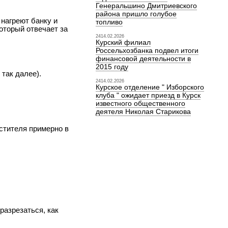
Генеральшино Дмитриевского
района пришло голубое
 нагреют банку и
топливо
оторый отвечает за
2414.02.2026
Курский филиал
Россельхозбанка подвел итоги
финансовой деятельности в
2015 году
так далее).
2414.02.2026
Курское отделение " Изборского
клуба " ожидает приезд в Курск
известного общественного
деятеля Николая Старикова
стителя примерно в
разрезаться, как