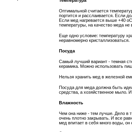
Температура
Оптимальной считается температура
портится и расслаивается. Если до
Если мед нагревается выше +40 оС,
температуры, на качество меда не 
Еще одно условие: температуру хра
неравномерно кристаллизоваться.
Посуда
Самый лучший вариант - темная ст
керамика. Можно использовать пищ
Нельзя хранить мед в железной емк
Посуда для меда должна быть идеа
средства, а хозяйственное мыло. 
Влажность
Чем она ниже - тем лучше. Дело в 
очень плотно закрывать. И все рав
мед впитает в себя много воды, он