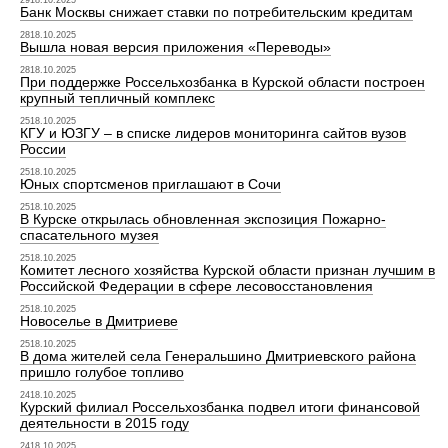
2918.10.2025
Банк Москвы снижает ставки по потребительским кредитам
2818.10.2025
Вышла новая версия приложения «Переводы»
2818.10.2025
При поддержке Россельхозбанка в Курской области построен
крупный тепличный комплекс
2518.10.2025
КГУ и ЮЗГУ – в списке лидеров мониторинга сайтов вузов
России
2518.10.2025
Юных спортсменов приглашают в Сочи
2518.10.2025
В Курске открылась обновленная экспозиция Пожарно-
спасательного музея
2518.10.2025
Комитет лесного хозяйства Курской области признан лучшим в
Российской Федерации в сфере лесовосстановления
2518.10.2025
Новоселье в Дмитриеве
2518.10.2025
В дома жителей села Генеральшино Дмитриевского района
пришло голубое топливо
2418.10.2025
Курский филиал Россельхозбанка подвел итоги финансовой
деятельности в 2015 году
2418.10.2025