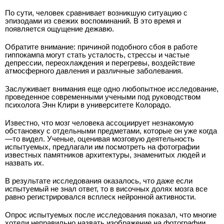
По сути, человек сравнивает возникшую ситуацию с
эпизодами из свежих воспоминаний. В это время и
появляется ощущение дежавю.
Обратите внимание: причиной подобного сбоя в работе
гиппокампа могут стать усталость, стрессы и частые
депрессии, переохлаждения и перегревы, воздействие
атмосферного давления и различные заболевания.
Заслуживает внимания еще одно любопытное исследование,
проведенное современными учеными под руководством
психолога Энн Клири в университете Колорадо.
Известно, что мозг человека ассоциирует незнакомую
обстановку с отдельными предметами, которые он уже когда
—то видел. Ученые, оценивая мозговую деятельность
испытуемых, предлагали им посмотреть на фотографии
известных памятников архитектуры, знаменитых людей и
назвать их.
В результате исследования оказалось, что даже если
испытуемый не знал ответ, то в височных долях мозга все
равно регистрировался всплеск нейронной активности.
Опрос испытуемых после исследования показал, что многие
хотели неправильно назвать изображение на фотографии