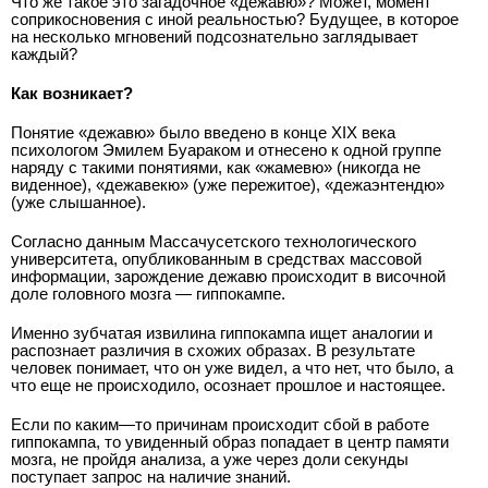
Что же такое это загадочное «дежавю»? Может, момент
соприкосновения с иной реальностью? Будущее, в которое
на несколько мгновений подсознательно заглядывает
каждый?
Как возникает?
Понятие «дежавю» было введено в конце XIX века
психологом Эмилем Буараком и отнесено к одной группе
наряду с такими понятиями, как «жамевю» (никогда не
виденное), «дежавекю» (уже пережитое), «дежаэнтендю»
(уже слышанное).
Согласно данным Массачусетского технологического
университета, опубликованным в средствах массовой
информации, зарождение дежавю происходит в височной
доле головного мозга — гиппокампе.
Именно зубчатая извилина гиппокампа ищет аналогии и
распознает различия в схожих образах. В результате
человек понимает, что он уже видел, а что нет, что было, а
что еще не происходило, осознает прошлое и настоящее.
Если по каким—то причинам происходит сбой в работе
гиппокампа, то увиденный образ попадает в центр памяти
мозга, не пройдя анализа, а уже через доли секунды
поступает запрос на наличие знаний.