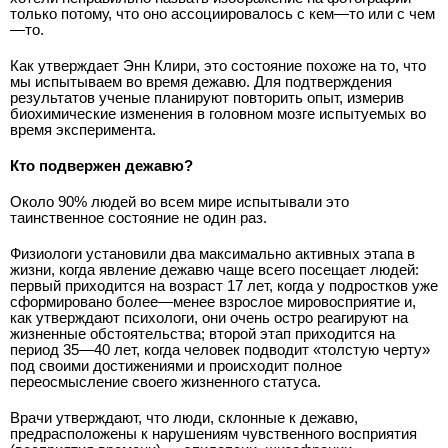
только потому, что оно ассоциировалось с кем—то или с чем
—то.
Как утверждает Энн Клири, это состояние похоже на то, что
мы испытываем во время дежавю. Для подтверждения
результатов ученые планируют повторить опыт, измерив
биохимические изменения в головном мозге испытуемых во
время эксперимента.
Кто подвержен дежавю?
Около 90% людей во всем мире испытывали это
таинственное состояние не один раз.
Физиологи установили два максимально активных этапа в
жизни, когда явление дежавю чаще всего посещает людей:
первый приходится на возраст 17 лет, когда у подростков уже
сформировано более—менее взрослое мировосприятие и,
как утверждают психологи, они очень остро реагируют на
жизненные обстоятельства; второй этап приходится на
период 35—40 лет, когда человек подводит «толстую черту»
под своими достижениями и происходит полное
переосмысление своего жизненного статуса.
Врачи утверждают, что люди, склонные к дежавю,
предрасположены к нарушениям чувственного восприятия