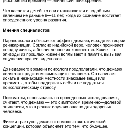
(восприятия времени) — эпилепсии, шизофрении.
Что касается детей, то они сталкиваются с подобным
явлением не раньше 8—11 лет, когда их сознание достигает
определенного уровня развития.
Мнения специалистов
Парапсихологи объясняют эффект дежавю, исходя из теории
реинкарнации. Согласно индийской вере, человек проживает
не одну жизнь, а бесчисленное их количество. Какие—то
эпизоды из прошлых жизней всплывают в памяти, вызывая
ощущение «ранее виденного».
До недавнего времени психологи предполагали, что дежавю
является средством самозащиты человека. Он начинает
искать в незнакомой местности знакомые вещи или
предметы, чтобы поддержать себя и не поддаться
психологическому стрессу.
Психиатры, основываясь на проведенных исследованиях,
считают, что дежавю — это симптомом временно—долевой
эпилепсии, что в редких случаях опасно для здоровья
человека.
Физики трактуют дежавю с помощью экстатической
концепции, которая объясняет это тем, что будущее,