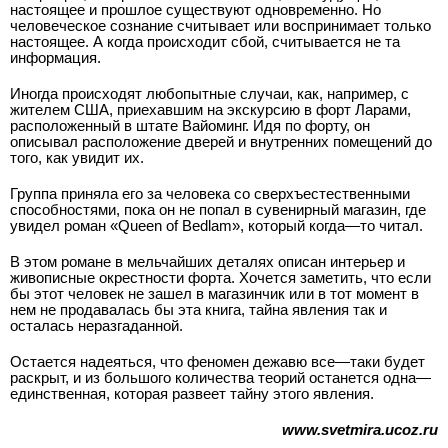
настоящее и прошлое существуют одновременно. Но
человеческое сознание считывает или воспринимает только
настоящее. А когда происходит сбой, считывается не та
информация.
Иногда происходят любопытные случаи, как, например, с
жителем США, приехавшим на экскурсию в форт Ларами,
расположенный в штате Вайоминг. Идя по форту, он
описывал расположение дверей и внутренних помещений до
того, как увидит их.
Группа приняла его за человека со сверхъестественными
способностями, пока он не попал в сувенирный магазин, где
увидел роман «Queen of Bedlam», который когда—то читал.
В этом романе в мельчайших деталях описан интерьер и
живописные окрестности форта. Хочется заметить, что если
бы этот человек не зашел в магазинчик или в тот момент в
нем не продавалась бы эта книга, тайна явления так и
осталась неразгаданной.
Остается надеяться, что феномен дежавю все—таки будет
раскрыт, и из большого количества теорий останется одна—
единственная, которая развеет тайну этого явления.
www.svetmira.ucoz.ru