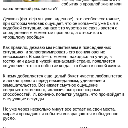
события в прошлой жизни или
параллельной реальности?
Дежавю (фр. deja vu ­ уже виденное) ­ это особое состояние,
при котором человек ощущает, что он когда—то уже был в
подобной ситуации, однако это чувство не связывается с
определенным моментом прошлого, а относится к
«прошлому вообще»
Как правило, дежавю мы испытываем в повседневных
ситуациях, и запрограммировать его возникновение
невозможно. В какой—то момент, находясь на улице, в
гостях или даже в чужой незнакомой стране, появляется
ощущение, что это событие когда—то было в нашей жизни.
К нему добавляется еще целый букет чувств: любопытство
и легкая тревога перед неизведанным, удивление и
замешательство. Возникает смутное ощущение
сверхъестественного, иллюзия экстрасенсорных
способностей. И, конечно, попытки угадать, что произойдет в
следующие секунды…
Но уже через несколько минут все встает на свои места,
миражи пропадают и события возвращаются в обыденное
русло.