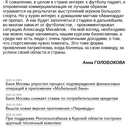
- К сожалению, в целом в стране интерес к футболу падает, и
откровенная коммерциализация не лучшим образом
отражается на результатах выступлений игроков большого
спорта. Но у курян интерес к домашним матчам «Авангарда»
не пропал.
А как будет заполняться стадион в дальнейшем,
во многом зависит от футболистов, - прокомментировал
ситуацию Александр Михайлов. - На мой взгляд, необходимо
как можно чаще напоминать нашим курским бизнесменам, а
среди них есть люди с очень приличными доходами, о том,
что спортсменам нужно помогать. Это тоже форма
проявления патриотизма, когда болеешь за свою команду, за
успехи своей области и страны.
Анна ГОЛОБОКОВА
3010.10.2025
Банк Москвы упростил процесс подтверждения финансовых
операций в приложении «Мобильный банк»
2910.10.2025
Банк Москвы снижает ставки по потребительским кредитам
2810.10.2025
Вышла новая версия приложения «Переводы»
2810.10.2025
При поддержке Россельхозбанка в Курской области построен
крупный тепличный комплекс