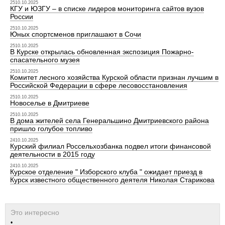
2510.10.2025
КГУ и ЮЗГУ – в списке лидеров мониторинга сайтов вузов
России
2510.10.2025
Юных спортсменов приглашают в Сочи
2510.10.2025
В Курске открылась обновленная экспозиция Пожарно-
спасательного музея
2510.10.2025
Комитет лесного хозяйства Курской области признан лучшим в
Российской Федерации в сфере лесовосстановления
2510.10.2025
Новоселье в Дмитриеве
2510.10.2025
В дома жителей села Генеральшино Дмитриевского района
пришло голубое топливо
2410.10.2025
Курский филиал Россельхозбанка подвел итоги финансовой
деятельности в 2015 году
2410.10.2025
Курское отделение " Изборского клуба " ожидает приезд в
Курск известного общественного деятеля Николая Старикова