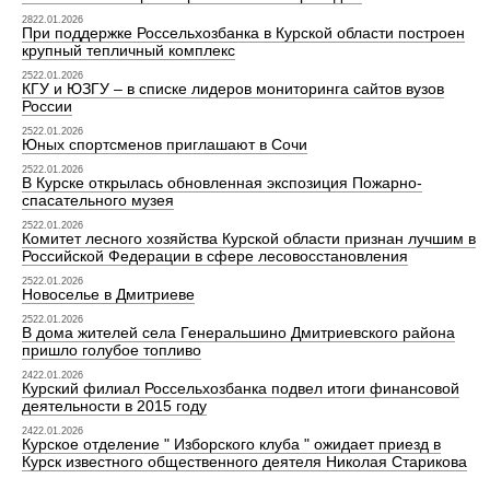
2822.01.2026
При поддержке Россельхозбанка в Курской области построен
крупный тепличный комплекс
2522.01.2026
КГУ и ЮЗГУ – в списке лидеров мониторинга сайтов вузов
России
2522.01.2026
Юных спортсменов приглашают в Сочи
2522.01.2026
В Курске открылась обновленная экспозиция Пожарно-
спасательного музея
2522.01.2026
Комитет лесного хозяйства Курской области признан лучшим в
Российской Федерации в сфере лесовосстановления
2522.01.2026
Новоселье в Дмитриеве
2522.01.2026
В дома жителей села Генеральшино Дмитриевского района
пришло голубое топливо
2422.01.2026
Курский филиал Россельхозбанка подвел итоги финансовой
деятельности в 2015 году
2422.01.2026
Курское отделение " Изборского клуба " ожидает приезд в
Курск известного общественного деятеля Николая Старикова