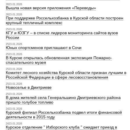
2823.01.2026
Вышла новая версия приложения «Переводы»
2823.01.2026
При поддержке Россельхозбанка в Курской области построен
крупный тепличный комплекс
2523.01.2026
КГУ и ЮЗГУ – в списке лидеров мониторинга сайтов вузов
России
2523.01.2026
Юных спортсменов приглашают в Сочи
2523.01.2026
В Курске открылась обновленная экспозиция Пожарно-
спасательного музея
2523.01.2026
Комитет лесного хозяйства Курской области признан лучшим в
Российской Федерации в сфере лесовосстановления
2523.01.2026
Новоселье в Дмитриеве
2523.01.2026
В дома жителей села Генеральшино Дмитриевского района
пришло голубое топливо
2423.01.2026
Курский филиал Россельхозбанка подвел итоги финансовой
деятельности в 2015 году
2423.01.2026
Курское отделение " Изборского клуба " ожидает приезд в