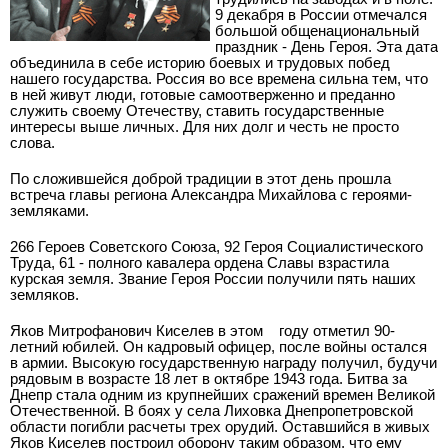
9 декабря в России отмечался
большой общенациональный
праздник - День Героя. Эта дата
объединила в себе историю боевых и трудовых побед
нашего государства. Россия во все времена сильна тем, что
в ней живут люди, готовые самоотверженно и преданно
служить своему Отечеству, ставить государственные
интересы выше личных. Для них долг и честь не просто
слова.
По сложившейся доброй традиции в этот день прошла
встреча главы региона Александра Михайлова с героями-
земляками.
266 Героев Советского Союза, 92 Героя Социалистического
Труда, 61 - полного кавалера ордена Славы взрастила
курская земля. Звание Героя России получили пять наших
земляков.
Яков Митрофанович Киселев в этом
году отметил 90-
летний юбилей. Он кадровый офицер, после войны остался
в армии. Высокую государственную награду получил, будучи
рядовым в возрасте 18 лет в октябре 1943 года. Битва за
Днепр стала одним из крупнейших сражений времен Великой
Отечественной. В боях у села Лиховка Днепропетровской
области погибли расчеты трех орудий. Оставшийся в живых
Яков Киселев построил оборону таким образом, что ему