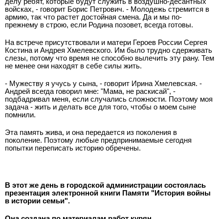
делу ребят, которые будут служить в воздушно-десантных
войсках, - говорит Борис Петрович. - Молодежь стремится в
армию, так что растет достойная смена. Да и мы по-
прежнему в строю, если Родина позовет, всегда готовы.
На встрече присутствовали и матери Героев России Сергея
Костина и Андрея Хмелевского. Им было трудно сдерживать
слезы, потому что время не способно вылечить эту рану. Тем
не менее они находят в себе силы жить.
- Мужеству я учусь у сына, - говорит Ирина Хмелевская. -
Андрей всегда говорил мне: "Мама, не раскисай", -
подбадривал меня, если случались сложности. Поэтому моя
задача - жить и делать все для того, чтобы о моем сыне
помнили.
Эта память жива, и она передается из поколения в
поколение. Поэтому любые предпринимаемые сегодня
попытки переписать историю обречены.
В этот же день в городской администрации состоялась
презентация электронной книги Памяти "История войны
в истории семьи".
Она создана по материалам работ курян,