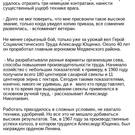
удалось отразить три немецкие контратаки, нанести
существенный ущерб технике врага.
- Долго не мог поверить, что мне присвоили такое высокое
звание, только когда увидел копию приказа, все сомнения
развеялись, - вспоминает ветеран.
Не менее серьезный бой, только уже за урожай вел Герой
Социалистического Труда Александр Ющенко. Около 40 лет
он проработал главным агрономом Медвенского района.
- Мы разрабатывали разные варианты организации сева,
способы повышения производительности труда. Начинало
хозяйство с небольших показателей: к примеру, в 1960 году
получили всего 180 центнеров сахарной свеклы и 11
центнеров зерна с гектара. Сегодня такими показателями,
конечно, никого не удивишь, да и
мало кто представляет,
что в то время при выращивании свеклы применялся в
основном ручной труд, - рассказывает Александр
Николаевич.
Работать приходилось в сложных условиях, не хватало
техники, удобрений. Но все это не мешало добиваться
высоких результатов. Так, в 1967 году за производственные
успехи колхоз, в котором трудился Александр Ющенко, был
награжден орденом Ленина.