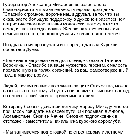
Губернатор Александр Михайлов выразил слова
благодарности и признательности героям праздника:
"Спасибо огромное, дорогие наши друзья, за то, что вы
оказываете большую поддержку в духовно-нравственном,
патриотическом воспитании молодежи, потому что это
сегодня, как никогда, важно. Желаю вам жизненных сил,
семейного тепла, благополучия и активного долголетия".
Поздравления прозвучали и от председателя Курской
областной Думы.
- Вы - наше национальное достояние, - сказала Татьяна
Воронина. - Спасибо за ваше мужество, героизм, смелость,
проявленную на полях сражений, за ваш самоотверженный
труд в мирное время.
Людей, посвятивших свою жизнь защите Отечества, можно
называть по-разному. И пусть они не имеют высоких наград,
но слово "герой" вполне применимо и к ним.
Ветерану боевых действий летчику Борису Михеду многое
пришлось повидать на своем пути. Он побывал в Анголе,
Афганистане, Сирии и Чечне. Сегодня подполковник в
отставке - заместитель начальника курского аэроклуба.
- Мы занимаемся подготовкой по стрелковому и летному