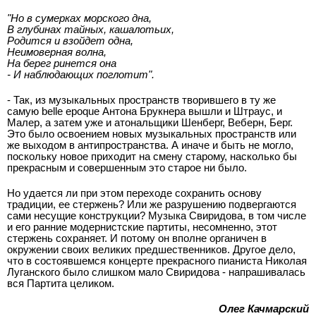
"Но в сумерках морского дна,
В глубинах тайных, кашалотьих,
Родится и взойдет одна,
Неимоверная волна,
На берег ринется она
- И наблюдающих поглотит".
- Так, из музыкальных пространств творившего в ту же
самую belle еpoque Антона Брукнера вышли и Штраус, и
Малер, а затем уже и атональщики Шенберг, Веберн, Берг.
Это было освоением новых музыкальных пространств или
же выходом в антипространства. А иначе и быть не могло,
поскольку новое приходит на смену старому, насколько бы
прекрасным и совершенным это старое ни было.
Но удается ли при этом переходе сохранить основу
традиции, ее стержень? Или же разрушению подвергаются
сами несущие конструкции? Музыка Свиридова, в том числе
и его ранние модернистские партиты, несомненно, этот
стержень сохраняет. И потому он вполне органичен в
окружении своих великих предшественников. Другое дело,
что в состоявшемся концерте прекрасного пианиста Николая
Луганского было слишком мало Свиридова - напрашивалась
вся Партита целиком.
Олег Качмарский