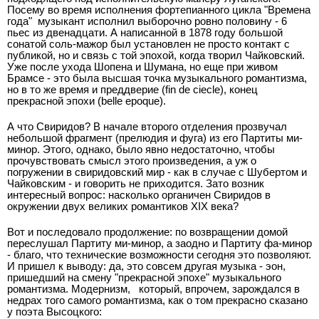
Посему во время исполнения фортепианного цикла "Времена
года"
музыкант исполнил выборочно ровно половину - 6
пьес из двенадцати. А написанной в 1878 году большой
сонатой соль-мажор был установлен не просто контакт с
публикой, но и связь с той эпохой, когда творил Чайковский.
Уже после ухода Шопена и Шумана, но еще при живом
Брамсе - это была высшая точка музыкального романтизма,
но в то же время и преддверие (fin de ciеcle), конец
прекрасной эпохи (belle еpoque).
А что Свиридов? В начале второго отделения прозвучал
небольшой фрагмент (прелюдия и фуга) из его Партиты ми-
минор. Этого, однако, было явно недостаточно, чтобы
прочувствовать смысл этого произведения, а уж о
погружении в свиридовский мир - как в случае с Шубертом и
Чайковским - и говорить не приходится. Зато возник
интересный вопрос: насколько органичен Свиридов в
окружении двух великих романтиков XIX века?
Вот и последовало продолжение: по возвращении домой
переслушал Партиту ми-минор, а заодно и Партиту фа-минор
- благо, что технические возможности сегодня это позволяют.
И пришел к выводу: да, это совсем другая музыка - эон,
пришедший на смену "прекрасной эпохе" музыкального
романтизма. Модернизм,
который, впрочем, зарождался в
недрах того самого романтизма, как о том прекрасно сказано
у поэта Высоцкого: