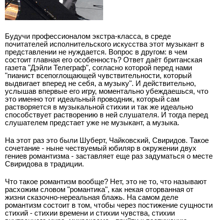
Будучи профессионалом экстра-класса, в среде
почитателей исполнительского искусства этот музыкант в
представлении не нуждается. Вопрос в другом: в чем
состоит главная его особенность? Ответ даёт британская
газета "Дэйли Телеграф", согласно которой перед нами
"пианист всепоглощающей чувствительности, который
выдвигает вперед не себя, а музыку". И действительно,
услышав впервые его игру, моментально убеждаешься, что
это именно тот идеальный проводник, который сам
растворяется в музыкальной стихии и так же идеально
способствует растворению в ней слушателя. И тогда перед
слушателем предстает уже не музыкант, а музыка.
На этот раз это были Шуберт, Чайковский, Свиридов. Такое
сочетание - ныне чествуемый юбиляр в окружении двух
гениев романтизма - заставляет еще раз задуматься о месте
Свиридова в традиции.
Что такое романтизм вообще? Нет, это не то, что называют
расхожим словом "романтика", как некая оторванная от
жизни сказочно-нереальная блажь. На самом деле
романтизм состоит в том, чтобы через постижение сущности
стихий - стихии времени и стихии чувства, стихии