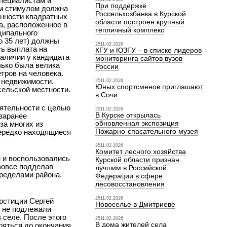
специалистам и
При поддержке
ым стимулом должна
Россельхозбанка в Курской
нности квадратных
области построен крупный
а, расположенное в
тепличный комплекс
ципального
о 35 лет) должны
2511.02.2026
сь выплата на
КГУ и ЮЗГУ – в списке лидеров
наличии у кандидата
мониторинга сайтов вузов
лько была велика
России
тров на человека.
й недвижимости.
2511.02.2026
Юных спортсменов приглашают
сельской местности.
в Сочи
еятельности с целью
2511.02.2026
В Курске открылась
заранее
обновленная экспозиция
за многих из
Пожарно-спасательного музея
нередко находящиеся
2511.02.2026
Комитет лесного хозяйства
 и воспользовались
Курской области признан
вовсе подделав
лучшим в Российской
пределами района.
Федерации в сфере
лесовосстановления
2511.02.2026
юстиции Сергей
Новоселье в Дмитриеве
, не подлежали
 селе. После этого
2511.02.2026
В дома жителей села
ояться до окончания