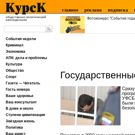
главное
реклама
подписка
общественно-политический
Фотоконкурс "Событие года
еженедельник
События недели
Криминал
Экономика
АПК: дела и проблемы
Культура
Общество
Государственны
Спорт
Газета — Читатель
Сразу
Гость номера
прогр
Ваше здоровье
УФСБ 
Ваш консультант
были 
безоп
В доме и около
Ступени цивилизации
Звёздная жизнь
Политика
Ваш юрист