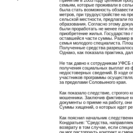
Принятие в 2003 году целевой про
семьям, которые проживали в сель
была стать возможность обзавест
метров, при трудоустройстве на п
сельской местности, предлагали п
образования. Согласно этому доку
были проработать не менее пяти л
приобретение жилья. Государство 
оставшейся части суммы. Размер вы
семья молодого специалиста. Площ
Полученные средства разрешалось п
Однако, как показала практика, да
Не так давно к сотрудникам УФСБ 
получения социальных выплат из ф
недостоверных сведений. В ходе о
участников программы осуществлял
за пределами Соловьиного края.
Как показало следствие, строгого 
мошенники. Заключив фиктивные ко
документы о приеме на работу, он
Суммы хищений, о которых идет реч
Как пояснил начальник следственн
Кондратьев: "Средства, направляе
возврату в том случае, если специ
он мог расторгнуть контракт и сме