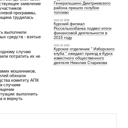
Генеральшино Дмитриевского
тствующее заявление
района пришло голубое
участников
топливо
елевой программы,
енщина трудилась
2411.02.2026
Курский филиал
Россельхозбанка подвел итоги
сть выполнили
финансовой деятельности в
ых средств - взятые
2015 году
2411.02.2026
Курское отделение " Изборского
 одному случаю
клуба " ожидает приезд в Курск
или потратить их не
известного общественного
деятеля Николая Старикова
самих мошенников,
телей обязали
дства комитету АПК
ым случаям
хищении
итуации: выполнить
а и вернуть