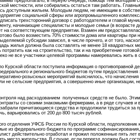
граммы предполагало, в первую очередь, помощь тем молодым 
ской местности, или собирались остаться там работать. Главн
ись доступным жильем. Молодым людям, не имеющим в собстве
редприятие социальной сферы или агропромышленного комплекс
одписать трехсторонний договор с работодателем и главой муни
менту, начинающие специалисты и молодые семьи (в возрасте д
ет на соответствующем предприятии. Взамен им предоставляла
готово было возместить 70% стоимости дома или квартиры при 
деляемой субсидии зависел, в числе прочего, и от того, наско
адь жилья должна была составлять не менее 18 квадратных ме
отратить как на строительство, так и на приобретение готово
леко не все участники целевой программы намеревались жить в 
по Курской области поступила информация о противоправной д
едерального и регионального бюджетов путем предоставления 
перативно-розыскных мероприятий выяснилось, что начисления 
и не сельские предприятия, а совершенно иные организации, 
контроля над расходованием
полученных средств не было. Этим
нтракты со своими знакомыми фермерами, а в ряде случаев и 
и забрали причитающиеся средства и продолжили трудиться за 
ь, варьировались от 200 до 800 тысяч рублей.
ого отделения УФСБ России по Курской области, подполковник 
мые из федерального бюджета по программе софинансирования
алист действительно отработал и прожил положенные пять лет в
нить место жительства. В случае, если переезд должен был сост