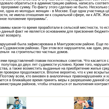
следовало обратиться в администрацию района, написать соотве
 программе сумму. По факту этого сделано не было. Несколько 
ке, одна из молодых женщин - в Москве. Еще одна участница ц
ности, не имела отношения ни к социальной сфере, ни к АПК. Ж
вное положение программы".
раммы какое-то время проработали в сельской местности, то е
о данный факт не является основанием для присвоения бюджетн
ат возврату.
арушений была зафиксирована в Мантуровском районе. Еще по
и Суджанском районах. При этом все нарушители, как один, реш
деньги
на строительство частных домов.
семи представлений главам поселковых советов. Что касается 
т полутора до двух лет судимости условно. Кроме того, наруши
ства, а также возместить выданные на приобретение жилья сре
мя проверки продолжаются. Вполне вероятно, что к уже вскрыт
Поэтому всем, кто виновен в аналогичных правонарушениях и 
ается в ближайшее время принять меры к разрешению данной с
министрации районов, чтобы отказаться от выполнения контракт