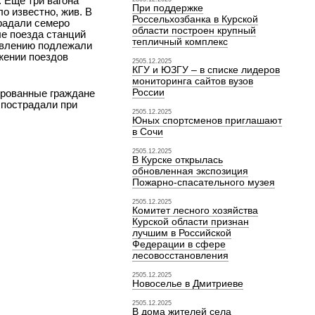
 Еще три вагона
При поддержке
о известно, жив. В
Россельхозбанка в Курской
традали семеро
области построен крупный
е поезда станций
тепличный комплекс
овлению подлежали
жении поездов
2505.12.2025
КГУ и ЮЗГУ – в списке лидеров
мониторинга сайтов вузов
России
ированные граждане
 пострадали при
2505.12.2025
Юных спортсменов приглашают
в Сочи
2505.12.2025
В Курске открылась
обновленная экспозиция
Пожарно-спасательного музея
2505.12.2025
Комитет лесного хозяйства
Курской области признан
лучшим в Российской
Федерации в сфере
лесовосстановления
2505.12.2025
Новоселье в Дмитриеве
2505.12.2025
В дома жителей села