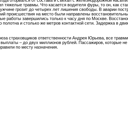
езда оторвался от состава и съехал с железнодорожной насыпи.
 тяжелые травмы. Что касается водителя фуры, то он, как стал
мужчине грозит до четырех лет лишения свободы. В аварии пос
вий происшествия на место были направлены восстановительны
ые работы завершились только к часу дня по Москве. Восстан
 полотна и столько же метров контактной сети. Задержка в дви
оюза страховщиков ответственности Андрея Юрьева, все травм
выплаты – до двух миллионов рублей. Пассажиров, которые не
правили по месту назначения.