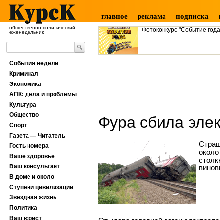
главное
реклама
подписка
общественно-политический
Фотоконкурс "Событие года
еженедельник
События недели
Криминал
Экономика
АПК: дела и проблемы
Культура
Общество
Фура сбила эле
Спорт
Газета — Читатель
Страш
Гость номера
около
Ваше здоровье
столк
Ваш консультант
винов
В доме и около
Ступени цивилизации
Звёздная жизнь
Политика
Ваш юрист