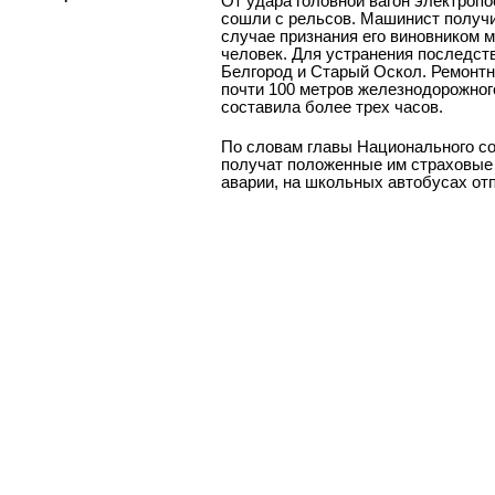
От удара головной вагон электропо
сошли с рельсов. Машинист получил
случае признания его виновником 
человек. Для устранения последст
Белгород и Старый Оскол. Ремонтн
почти 100 метров железнодорожного
составила более трех часов.
По словам главы Национального с
получат положенные им страховые 
аварии, на школьных автобусах от