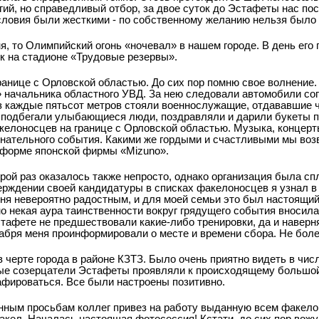
ий, но справедливый отбор, за двое суток до Эстафеты нас пос
Условия были жесткими - по собственному желанию нельзя было
я, то Олимпийский огонь «ночевал» в нашем городе. В день его
к на стадионе «Трудовые резервы».
ранице с Орловской областью. До сих пор помню свое волнение.
 начальника областного УВД. За нею следовали автомобили со
ез каждые пятьсот метров стояли военнослужащие, отдававшие
м подбегали улыбающиеся люди, поздравляли и дарили букеты 
келоносцев на границе с Орловской областью. Музыка, концерты
енательного события. Какими же гордыми и счастливыми мы воз
в форме японской фирмы «Mizuno».
рой раз оказалось также непросто, однако организация была с
рждении своей кандидатуры в списках факелоносцев я узнал в 
еня невероятно радостным, и для моей семьи это был настоящий
о некая аура таинственности вокруг грядущего события вносила
тафете не предшествовали какие-либо тренировки, да и наверняк
екабря меня проинформировали о месте и времени сбора. Не боле
в черте города в районе КЗТЗ. Было очень приятно видеть в чис
ные созерцатели Эстафеты проявляли к происходящему большой
афироваться. Все были настроены позитивно.
нным просьбам коллег привез на работу выданную всем факел
акел. Началась настоящая фотосессия! Кстати, до сих пор вожу