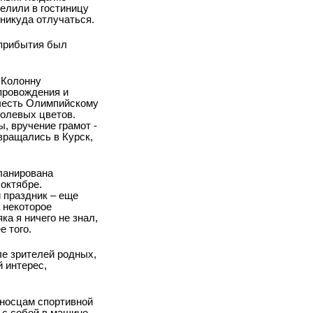
елили в гостиницу
 никуда отлучаться.
 прибытия был
 Колонну
провождения и
 честь Олимпийскому
полевых цветов.
, вручение грамот -
вращались в Курск,
планирована
октябре.
 праздник – еще
 некоторое
а я ничего не знал,
е того.
ле зрителей родных,
 интерес,
оносцам спортивной
 с собой в машине