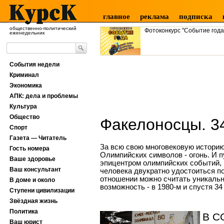
главное
реклама
подписка
общественно-политический
Фотоконкурс "Событие года
еженедельник
События недели
Криминал
Экономика
АПК: дела и проблемы
Культура
Общество
Факелоносцы. 34
Спорт
Газета — Читатель
За всю свою многовековую историю
Гость номера
Олимпийских символов - огонь. И 
Ваше здоровье
эпицентром олимпийских событий, п
Ваш консультант
человека двукратно удостоиться п
отношении можно считать уникальн
В доме и около
возможность - в 1980-м и спустя 34
Ступени цивилизации
Звёздная жизнь
Политика
В С
Ваш юрист