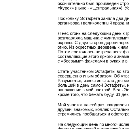
окончательно был произведен строг
«Курск» (ныне - «Центральная»). 
Поскольку Эстафета заняла два дн
организован великолепный праздни
Я нес огонь на следующий день к г
возглавляла машина с «мигалками»
охраны. С двух сторон дороги чер
огню. Из окрестных деревень к на
Потом состоялась встреча всех фа
составляющие этого яркого и знам
с «боевыми» факелами в руках и 
Стать участником Эстафеты во вто
совершенно иным образом. Об утве
Разумеется, известие стало для м
больший в день самой Эстафеты, н
напряжение в мой настрой. Ведь Эс
кроме того, что бежать буду. 31 д
Мой участок на сей раз находился 
друзей, знакомых, коллег. Осталь
стремились пообщаться и сфотогр
На следующий день по многочисле
форму с сочинской символикой и ф