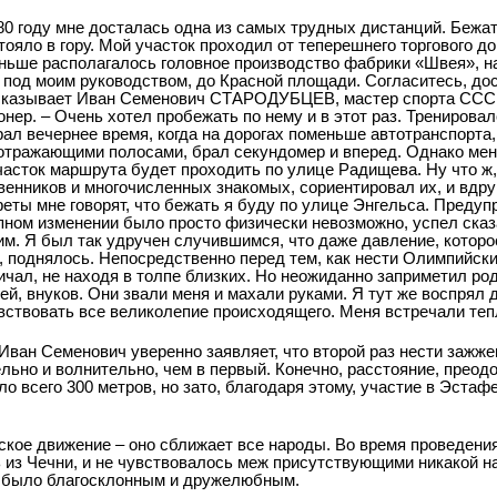
980 году мне досталась одна из самых трудных дистанций. Бежа
тояло в гору. Мой участок проходил от теперешнего торгового д
аньше располагалось головное производство фабрики «Швея», н
 под моим руководством, до Красной площади. Согласитесь, до
сказывает Иван Семенович СТАРОДУБЦЕВ, мастер спорта СССР
онер. – Очень хотел пробежать по нему и в этот раз. Тренировал
ал вечернее время, когда на дорогах поменьше автотранспорта,
отражающими полосами, брал секундомер и вперед. Однако меня
часток маршрута будет проходить по улице Радищева. Ну что ж,
венников и многочисленных знакомых, сориентировал их, и вдру
еты мне говорят, что бежать я буду по улице Энгельса. Предуп
пном изменении было просто физически невозможно, успел ска
им. Я был так удручен случившимся, что даже давление, которое
, поднялось. Непосредственно перед тем, как нести Олимпийский
ичал, не находя в толпе близких. Но неожиданно заприметил ро
ей, внуков. Они звали меня и махали руками. Я тут же воспрял 
вствовать все великолепие происходящего. Меня встречали теп
Иван Семенович уверенно заявляет, что второй раз нести заж
ельно и волнительно, чем в первый. Конечно, расстояние, прео
о всего 300 метров, но зато, благодаря этому, участие в Эстаф
йское движение – оно сближает все народы. Во время проведени
ь из Чечни, и не чувствовалось меж присутствующими никакой н
е было благосклонным и дружелюбным.