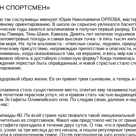
Н СПОРТСМЕН»
о так сослуживцы именуют Юрия Николаевича ОРЛОВА, масте
ивному ориентированию. В школе он серьезно увлекался баскет
нческие годы занялся альпинизмом и получил первый разряд. Е
ны Памира, Тянь-Шаня, Кавказа. Девять лет нелегких подъемов 
километровые походы и самая высокая точка - в пять тысяч кил
ем моря. На пути альпиниста - отвесные скалы, ледники, приро
еческому присутствию, нагромождая препятствия и опасности, но
онимаешь, когда оказываешься там, на вершине, и весь мир как 
 можно облечь в достойную словесную форму? Когда появилась 
ждения перестал быть оправданным, и новой страстью стало сп
тирование.
доровый образ жизни. Ее он привил трем сыновьям, а теперь и 
олаевича столь существенное место, ответил ему «взаимностью
 в почетном «красном углу», но и правом стать частью выдающе
м Эстафеты Олимпийского огня. По следам своих далеких и не
нас:
иады-80. По всей стране чувствовался такой эмоциональный 
ительно из спортсменов. Факел нам предстояло нести от гран
Эстафета проходила в течение двух суток. О том, что я приобща
 узнал за три месяца до его начала, и пошли регулярные трени
ела в определенном темпе. Отсев претендентов шел колоссаль