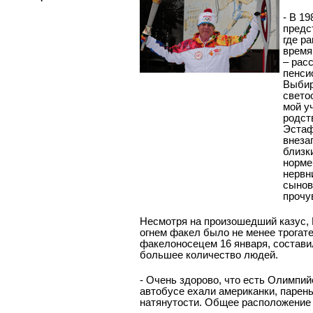
- В 1
предс
где р
время
– рас
пенси
Выбир
свето
мой у
родст
Эстаф
внеза
близк
норме
нервн
сынов
прочу
Несмотря на произошедший казус, 
огнем факел было не менее трогат
факелоносецем 16 января, составил
большее количество людей.
- Очень здорово, что есть Олимпи
автобусе ехали американки, парен
натянутости. Общее расположени