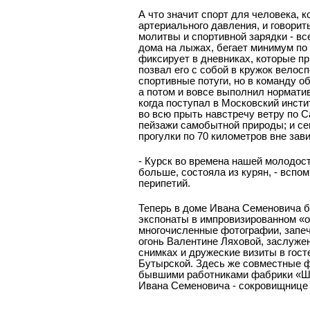
А что значит спорт для человека,
артериального давления, и говорить
молитвы и спортивной зарядки - вс
дома на лыжах, бегает минимум по 
фиксирует в дневниках, которые п
позвал его с собой в кружок вело
спортивные потуги, но в команду о
а потом и вовсе выполнил норматив
когда поступал в Московский инст
во всю прыть навстречу ветру по С
пейзажи самобытной природы; и се
прогулки по 70 километров вне зав
- Курск во времена нашей молодос
больше, состояла из курян, - всп
перипетий.
Теперь в доме Ивана Семеновича б
экспонаты в импровизированном «о
многочисленные фотографии, запеч
огонь Валентине Ляховой, заслужен
снимках и дружеские визиты в гос
Бутырской. Здесь же совместные ф
бывшими работниками фабрики «Швея
Ивана Семеновича - сокровищнице