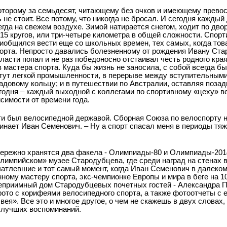
 которому за семьдесят, читающему без очков и имеющему прево
 не стоит. Все потому, что никогда не бросал. И сегодня каждый
егда на свежем воздухе. Зимой натирается снегом, ходит по дво
15 кругов, или три-четыре километра в общей сложности. Спор
риобщился вести еще со школьных времен, тех самых, когда т
спорта. Непросто давались болезненному от рождения Ивану Ст
бласти попал и не раз победоносно отстаивал честь родного кра
 мастера спорта. Куда бы жизнь не заносила, с собой всегда б
итут легкой промышленности, в перерыве между вступительным
адовому кольцу; и в путешествии по Австралии, оставляя позад
годня – каждый выходной с коллегами по спортивному «цеху» 
исимости от времени года.
ти был велосипедной державой. Сборная Союза по велоспорту н
оминает Иван Семенович. – Ну а спорт спасал меня в периоды т
ережно хранятся два факела - Олимпиады-80 и Олимпиады-2014
лимпийском» музее Стародубцева, где среди наград на стенах 
атлевшие и тот самый момент, когда Иван Семенович в далеком
ному мастеру спорта, экс-чемпионке Европы и мира в беге на 1
теприимный дом Стародубцевых почетных гостей - Александра 
ото с корифеями велосипедного спорта, а также фотоотчеты с 
». Все это и многое другое, о чем не скажешь в двух словах,
 лучших воспоминаний.