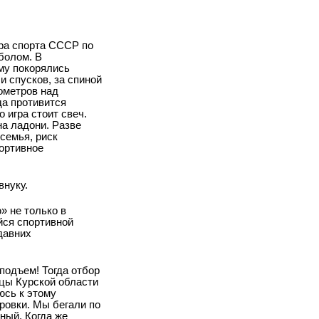
ра спорта СССР по
болом. В
му покорялись
и спусков, за спиной
ометров над
да противится
 игра стоит свеч.
на ладони. Разве
семья, риск
ортивное
внуку.
» не только в
йся спортивной
давних
подъем! Тогда отбор
ицы Курской области
юсь к этому
ровки. Мы бегали по
ный. Когда же