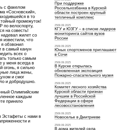
При поддержке
ть с факелом
Россельхозбанка в Курской
ома «Сосновский»,
области построен крупный
аходившейся в то
тепличный комплекс
стойный промежуток!
 по велоспорту,
2509.09.2025
КГУ и ЮЗГУ – в списке лидеров
ся на совесть!
мониторинга сайтов вузов
 надевал жилет со
России
 известили, что
 я обзвонил
2509.09.2025
г в самый канун
Юных спортсменов приглашают
редить всех о
в Сочи
зать только самым
 у меня всегда в
2509.09.2025
В Курске открылась
 огонь, я сильно
обновленная экспозиция
дные лица жены,
Пожарно-спасательного музея
духом и смог
ло и добродушно.
2509.09.2025
Комитет лесного хозяйства
Курской области признан
женный Олимпийским
лучшим в Российской
доленное каждым
Федерации в сфере
ете приняло
лесовосстановления
2509.09.2025
я Эстафеты с нами в
Новоселье в Дмитриеве
апряженности и
2509.09.2025
В дома жителей села