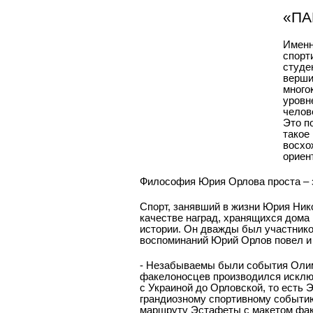
«ПА
Именн
спорт
студе
верши
много
уровн
челов
Это п
такое
восхо
ориен
Философия Юрия Орлова проста – з
Спорт, занявший в жизни Юрия Ник
качестве наград, хранящихся дома
истории. Он дважды был участнико
воспоминаний Юрий Орлов повел и 
- Незабываемы были события Олимп
факелоносцев производился исключ
с Украиной до Орловской, то есть 
грандиозному спортивному событию,
маршруту Эстафеты с макетом фак