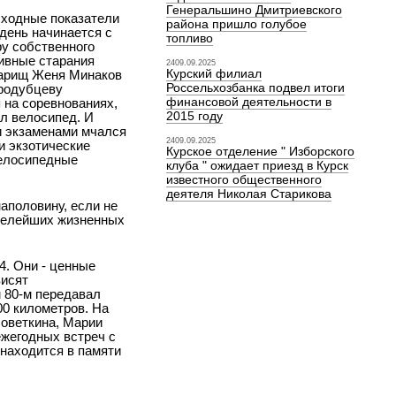
Генеральшино Дмитриевского
сходные показатели
района пришло голубое
 день начинается с
топливо
ру собственного
тивные старания
2409.09.2025
Курский филиал
оварищ Женя Минаков
Россельхозбанка подвел итоги
ародубцеву
финансовой деятельности в
я на соревнованиях,
2015 году
ыл велосипед. И
и экзаменами мчался
2409.09.2025
и экзотические
Курское отделение " Изборского
велосипедные
клуба " ожидает приезд в Курск
известного общественного
деятеля Николая Старикова
аполовину, если не
яжелейших жизненных
. Они - ценные
висят
 80-м передавал
00 километров. На
Поветкина, Марии
ежегодных встреч с
 находится в памяти