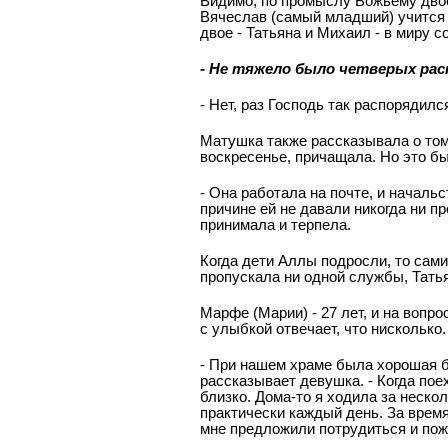
Видимо, по промыслу Божьему двое
Вячеслав (самый младший) учится 
двое - Татьяна и Михаил - в миру 
- Не тяжело было четверых ра
- Нет, раз Господь так распорядилс
Матушка также рассказывала о том,
воскресенье, причащала. Но это бы
- Она работала на почте, и начальс
причине ей не давали никогда ни п
принимала и терпела.
Когда дети Аллы подросли, то сами
пропускала ни одной службы, Татья
Марфе (Марии) - 27 лет, и на вопро
с улыбкой отвечает, что нисколько.
- При нашем храме была хорошая би
рассказывает девушка. - Когда пое
близко. Дома-то я ходила за неско
практически каждый день. За время
мне предложили потрудиться и пож