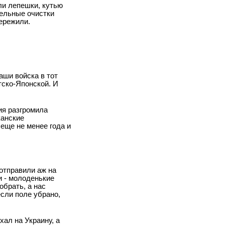
ли лепешки, кутью
фельные очистки
пережили.
аши войска в тот
тско-Японской. И
ия разгромила
канские
еще не менее года и
отправили аж на
и - молоденькие
обрать, а нас
если поле убрано,
хал на Украину, а