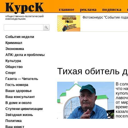
главное
реклама
подписка
общественно-политический
Фотоконкурс "Событие года
еженедельник
События недели
Криминал
Экономика
АПК: дела и проблемы
Культура
Общество
Тихая обитель 
Спорт
Газета — Читатель
В сол
Гость номера
что н
Ваше здоровье
купол
Ваш консультант
лавоч
от мир
В доме и около
време
Ступени цивилизации
казал
Звёздная жизнь
посел
Политика
Ваш юрист