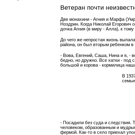
Ветеран почти неизвест
Две монахини - Агния и Марфа (Умр
Ноздрин. Когда Николай Егорович о
дочка Агния (в миру - Алла), к то
До чего же непростая жизнь выпала
района, он был вторым ребенком в 
- Вова, Евгений, Саша, Нина и я, 
бедно, но дружно. Все хатки - под
большой и корова - кормилица наш
В 193
семьи
- Посадили без суда и следствия. 
человеком, образованным и мудрым
фермой. Как-то в село приехал упо