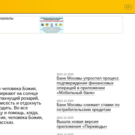
12+
териалы
3010.10.2025
Банк Москвы упростил процесс
подтверждения финансовых
операций в приложении
 человека Божия,
«Мобильный банк»
веркают на солнце
 пахнущий розарий,
2910.10.2025
рисесть и отдохнуть
Банк Москвы снижает ставки по
одить. Во все
потребительским кредитам
 и помощь, когда,
сия, человека Божия,
2810.10.2025
Вышла новая версия
ассказ.
приложения «Переводы»
2810.10.2025