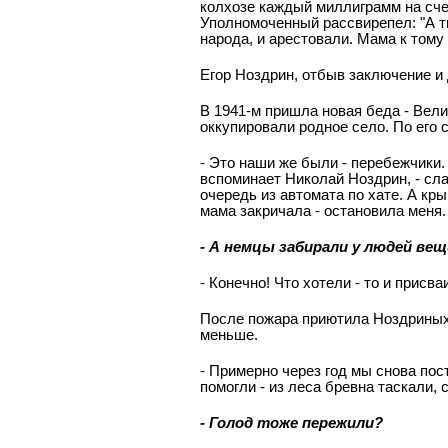
колхозе каждый миллиграмм на счет
Уполномоченный рассвирепел: "А ты 
народа, и арестовали. Мама к тому
Егор Ноздрин, отбыв заключение и
В 1941-м пришла новая беда - Вел
оккупировали родное село. По его 
- Это наши же были - перебежчики.
вспоминает Николай Ноздрин, - слав
очередь из автомата по хате. А кр
мама закричала - остановила меня.
- А немцы забирали у людей вещ
- Конечно! Что хотели - то и присва
После пожара приютила Ноздриных о
меньше.
- Примерно через год мы снова пос
помогли - из леса бревна таскали,
- Голод тоже пережили?