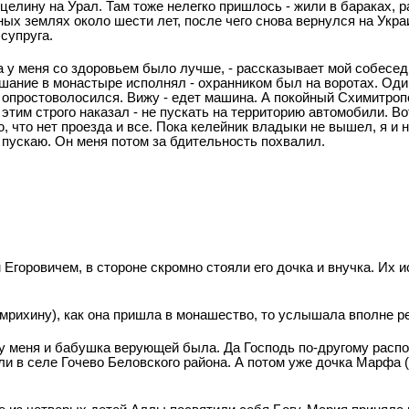
 целину на Урал. Там тоже нелегко пришлось - жили в бараках, 
х землях около шести лет, после чего снова вернулся на Укра
 супруга.
да у меня со здоровьем было лучше, - рассказывает мой собеседн
шание в монастыре исполнял - охранником был на воротах. Один
 опростоволосился. Вижу - едет машина. А покойный Схимитро
 этим строго наказал - не пускать на территорию автомобили. Во
ю, что нет проезда и все. Пока келейник владыки не вышел, я и 
е пускаю. Он меня потом за бдительность похвалил.
Егоровичем, в стороне скромно стояли его дочка и внучка. Их и
Умрихину), как она пришла в монашество, то услышала вполне р
, у меня и бабушка верующей была. Да Господь по-другому расп
ли в селе Гочево Беловского района. А потом уже дочка Марфа 