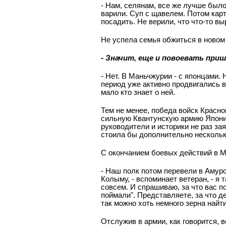
- Нам, селянам, все же лучше было
варили. Суп с щавелем. Потом кар
посадить. Не верили, что что-то вы
Не успела семья обжиться в новом 
- Значит, еще и повоевать при
- Нет. В Маньчжурии - с японцами. 
период уже активно продвигались в
мало кто знает о ней.
Тем не менее, победа войск Красн
сильную Квантунскую армию Японии
руководители и историки не раз за
стоила бы дополнительно нескольк
С окончанием боевых действий в М
- Наш полк потом перевели в Амур
Колыму, - вспоминает ветеран, - я
совсем. И спрашиваю, за что вас п
поймали". Представляете, за что д
так можно хоть немного зерна найти
Отслужив в армии, как говорится, в