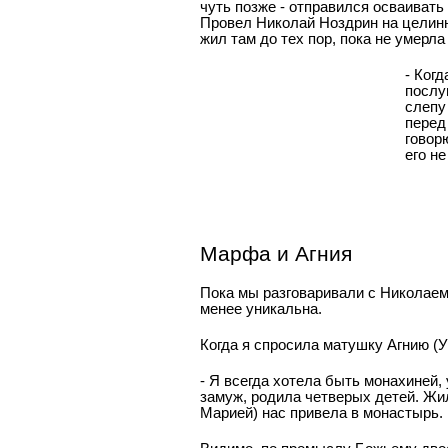
чуть позже - отправился осваивать
Провел Николай Ноздрин на целинны
жил там до тех пор, пока не умерла
- Ког
послу
слепу
перед
говор
его н
Марфа и Агния
Пока мы разговаривали с Николаем 
менее уникальна.
Когда я спросила матушку Агнию (
- Я всегда хотела быть монахиней
замуж, родила четверых детей. Жи
Марией) нас привела в монастырь.