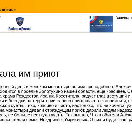
контакт
"
Видеома
дала им приют
нечный день в женском монастыре во имя преподобного Алексия
аходится в поселке Золотухино нашей области, еще красивее. С
а храма Рождества Иоанна Крестителя, радует глаз цветущий и
ки и беседки на территории словно приглашают остановиться, п
ской суеты. Тихо, красиво и чисто, настолько, что не хочется ух
на монастыри давали страждущим приют, дарили людям надежду
ось, ее больше неоткуда ждать. Так вышло, Что в обители Алек
илась целая семья Ноздриных-Умрихиных. О них и будет наш р