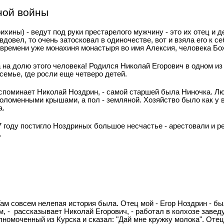
ной войны
ихины) - ведут под руки престарелого мужчину - это их отец и 
вдовел, то очень затосковал в одиночестве, вот и взяла его к с
му времени уже монахиня монастыря во имя Алексия, человека Бо
 на долю этого человека! Родился Николай Егорович в одном из
семье, где росли еще четверо детей.
- вспоминает Николай Ноздрин, - самой старшей была Ниночка. Л
 соломенными крышами, а пол - земляной. Хозяйство было как у в
а.
7 году постигло Ноздриных большое несчастье - арестовали и р
.
Там совсем нелепая история была. Отец мой - Егор Ноздрин - б
, - рассказывает Николай Егорович, - работал в колхозе заве
лномоченный из Курска и сказал: "Дай мне кружку молока". Отец 