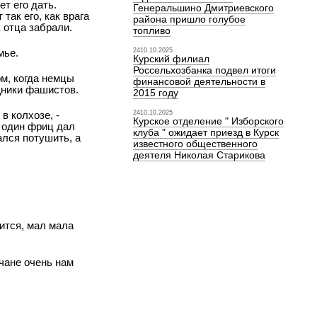
т его дать.
Генеральшино Дмитриевского
так его, как врага
района пришло голубое
к отца забрали.
топливо
мье.
2410.10.2025
Курский филиал
Россельхозбанка подвел итоги
м, когда немцы
финансовой деятельности в
ощники фашистов.
2015 году
в колхозе, -
2410.10.2025
Курское отделение " Изборского
, один фриц дал
клуба " ожидает приезд в Курск
ался потушить, а
известного общественного
деятеля Николая Старикова
ится, мал мала
ьчане очень нам