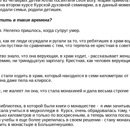
 из четверых детей Аллы посвятили себя Богу. Мария приняла 
на втором курсе Курской духовной семинарии, а в данный момен
создали семьи, родили детишек.
стить в такие времена?
я. Нелегко пришлось, когда супруг умер.
 как ее люди осуждали и ругали за то, что ребятишек в храм в
ли пустяки по сравнению с тем, что терпела ее крестная в сове
тво знало, что она верующая, в храм ходит, - рассказывает женщи
ремию, ни тринадцатую зарплату. Крестная, как человек верующи
 стали ходить в храм, который находился в семи километрах от 
на даже пела на клиросе.
с, не жалеет ли она, что стала монахиней и дала весьма строгие
блиотека, в которой были книги о монашестве - я ими зачитыва
хала учиться в медколледж в Курск, очень обрадовалась тому, 
лько километров и только по воскресеньям, а теперь могла пос
 учебы я еще более укрепилась в своем решении - стану монахи
ить в монастыре в Большегнеушево.