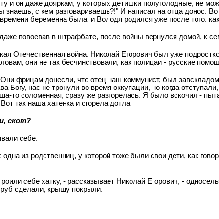
у и он даже дояркам, у которых детишки полуголодные, не може
знаешь, с кем разговариваешь?!" И написал на отца донос. Вот 
 времени беременна была, и Володя родился уже после того, ка
 даже повоевав в штрафбате, после войны вернулся домой, к се
икая Отечественная война. Николай Егорович был уже подростко
словам, они не так бесчинствовали, как полицаи - русские пом
 Они фрицам донесли, что отец наш коммунист, был завскладом 
а Богу, нас не тронули во время оккупации, но когда отступали
ыша-то соломенная, сразу же разгорелась. Я было вскочил - пыт
 Вот так наша хатенка и сгорела дотла.
и, скот?
ивали себе.
дна из родственниц, у которой тоже были свои дети, как говор
троили себе хатку, - рассказывает Николай Егорович, - односел
 сруб сделали, крышу покрыли.