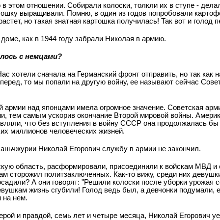
 в этом отношении. Собирали колоски, толкли их в ступе - дела
тошку выращивали. Помню, в один из годов попробовали карто
растет, но такая знатная картошка получилась! Так вот и голод 
доме, как в 1944 году забрали Николая в армию.
шлось с немцами?
Нас хотели сначала на Германский фронт отправить, но так как н
перед, то мы попали на другую войну, ее называют сейчас Сове
ой армии над японцами имела огромное значение. Советская арм
, тем самым ускорив окончание Второй мировой войны. Амери
являли, что без вступления в войну СССР она продолжалась бы 
их миллионов человеческих жизней.
аньчжурии Николай Егорович службу в армии не закончил.
скую область, расформировали, присоединили к войскам МВД и 
 там сторожил политзаключенных. Как-то вижу, среди них девушк
осадили? А они говорят: "Решили колоски после уборки урожая с
евушкам жизнь сгубили! Голод ведь был, а девчонки подумали, 
 на нем.
ерой и правдой, семь лет и четыре месяца, Николай Егорович уе