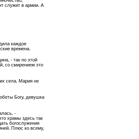
иночество,
т служит в армии. А
одила каждое
тские времена.
на, - так по этой
й, со смирением это
их села. Мария не
 обеты Богу, девушка
лась, -
что храмы здесь так
ещать богослужения
ней. Плюс ко всему,