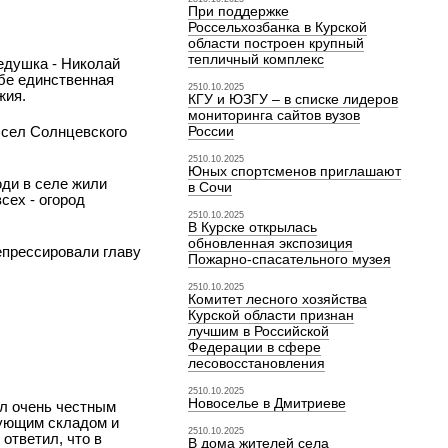
При поддержке
Россельхозбанка в Курской
области построен крупный
тепличный комплекс
дедушка - Николай
ебе единственная
2510.10.2025
жия.
КГУ и ЮЗГУ – в списке лидеров
мониторинга сайтов вузов
 сел Солнцевского
России
2510.10.2025
Юных спортсменов приглашают
юди в селе жили
в Сочи
сех - огород
2510.10.2025
В Курске открылась
обновленная экспозиция
епрессировали главу
Пожарно-спасательного музея
2510.10.2025
Комитет лесного хозяйства
Курской области признан
лучшим в Российской
Федерации в сфере
лесовосстановления
2510.10.2025
Новоселье в Дмитриеве
ыл очень честным
дующим складом и
2510.10.2025
ответил, что в
В дома жителей села