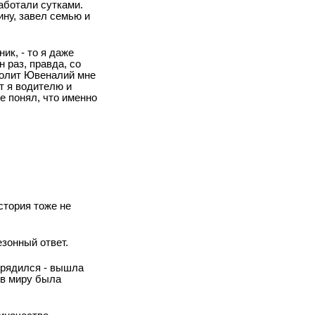
работали сутками.
ину, завел семью и
ик, - то я даже
 раз, правда, со
полит Ювеналий мне
т я водителю и
не понял, что именно
стория тоже не
езонный ответ.
орядился - вышла
(в миру была