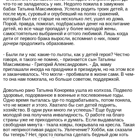
что-то не заладилось у них. Недолго пожила в замужних
бабах Татьяна Максимовна. Успела родить троих детей, а
после муж, суровый и огрубевший на полях сражений,
который был ее старше на несколько лет, ушел из дома.
Порой, правда, помогал, подбрасывал денег на воспитание
детей, но все чаще пропадал у более молодой жены,
самостоятельно выбранной и оттого любимой. Лишь когда
дети от первого брака выросли, вспомнил о них, помог
дочери продолжить образование.
- Были ли у нас какие-то льготы, как у детей героя? Честно
говоря, я такого не помню, - признается сын Татьяны
Максимовны - Григорий Александрович. - Да, маму
приглашали иногда на праздники в президиум, но на этом все
и заканчивалось. Что могли - пробивали в жизни сами. В чем-
то она нам помогала, но больше советом, поддержкой.
Довольно рано Татьяна Конорева ушла из колхоза. Подвело
здоровье, подорванное в военные и послевоенные годы.
Одно время пыталась где-то подрабатывать, потом поняла,
что не может и этого. Хватило бы сил детей поднять,
хозяйство. В одни руки много ли успеешь? Еще будучи
молодой она получила инвалидность. О работе на благо
страны уже не приходилось и думать. Если выдавалась
свободная минута - ткала ковры, покрывала на кресла. Такая
вот неприхотливая радость. Увлечение? Хобби, как сказали
бы теперь? Нет, просто попытка сделать бедный дом хоть