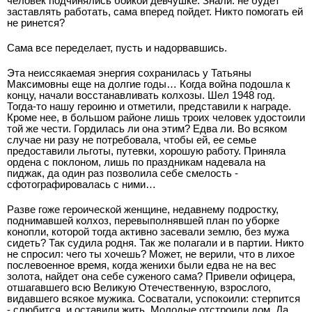
человек подчинялись бойкой девчушке. Знали: не будет
заставлять работать, сама вперед пойдет. Никто помогать ей
не ринется?
Сама все переделает, пусть и надорвавшись.
Эта неиссякаемая энергия сохранилась у Татьяны
Максимовны еще на долгие годы… Когда война подошла к
концу, начали восстанавливать колхозы. Шел 1948 год.
Тогда-то нашу героиню и отметили, представили к награде.
Кроме нее, в большом районе лишь троих человек удостоили
той же чести. Гордилась ли она этим? Едва ли. Во всяком
случае ни разу не потребовала, чтобы ей, ее семье
предоставили льготы, путевки, хорошую работу. Приняла
ордена с поклоном, лишь по праздникам надевала на
пиджак, да один раз позволила себе смелость -
сфотографировалась с ними…
Разве гоже героической женщине, недавнему подростку,
поднимавшей колхоз, перевыполнявшей план по уборке
конопли, которой тогда активно засевали землю, без мужа
сидеть? Так судила родня. Так же полагали и в партии. Никто
не спросил: чего ты хочешь? Может, не верили, что в лихое
послевоенное время, когда женихи были едва не на вес
золота, найдет она себе суженого сама? Привели офицера,
отшагавшего всю Великую Отечественную, взрослого,
видавшего всякое мужика. Сосватали, успокоили: стерпится
- слюбится, и оставили жить. Молодые отстроили дом. Да