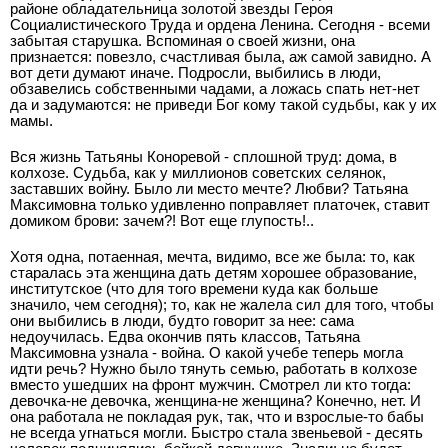
районе обладательница золотой звезды Героя
Социалистического Труда и ордена Ленина. Сегодня - всеми
забытая старушка. Вспоминая о своей жизни, она
признается: повезло, счастливая была, аж самой завидно. А
вот дети думают иначе. Подросли, выбились в люди,
обзавелись собственными чадами, а ложась спать нет-нет
да и задумаются: не приведи Бог кому такой судьбы, как у их
мамы.
Вся жизнь Татьяны Коноревой - сплошной труд: дома, в
колхозе. Судьба, как у миллионов советских селянок,
заставших войну. Было ли место мечте? Любви? Татьяна
Максимовна только удивленно поправляет платочек, ставит
домиком брови: зачем?! Вот еще глупость!..
Хотя одна, потаенная, мечта, видимо, все же была: то, как
старалась эта женщина дать детям хорошее образование,
институтское (что для того времени куда как больше
значило, чем сегодня); то, как не жалела сил для того, чтобы
они выбились в люди, будто говорит за нее: сама
недоучилась. Едва окончив пять классов, Татьяна
Максимовна узнала - война. О какой учебе теперь могла
идти речь? Нужно было тянуть семью, работать в колхозе
вместо ушедших на фронт мужчин. Смотрел ли кто тогда:
девочка-не девочка, женщина-не женщина? Конечно, нет. И
она работала не покладая рук, так, что и взрослые-то бабы
не всегда угнаться могли. Быстро стала звеньевой - десять