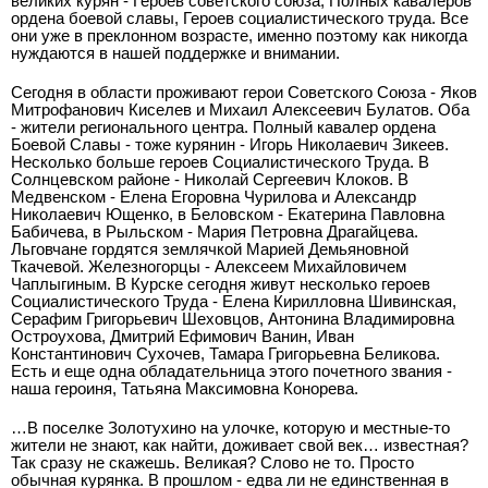
великих курян - Героев советского союза, Полных кавалеров
ордена боевой славы, Героев социалистического труда. Все
они уже в преклонном возрасте, именно поэтому как никогда
нуждаются в нашей поддержке и внимании.
Сегодня в области проживают герои Советского Союза - Яков
Митрофанович Киселев и Михаил Алексеевич Булатов. Оба
- жители регионального центра. Полный кавалер ордена
Боевой Славы - тоже курянин - Игорь Николаевич Зикеев.
Несколько больше героев Социалистического Труда. В
Солнцевском районе - Николай Сергеевич Клоков. В
Медвенском - Елена Егоровна Чурилова и Александр
Николаевич Ющенко, в Беловском - Екатерина Павл
овна
Бабичева, в Рыльском - Мария Петровна Драгайцева.
Льговчане гордятся землячкой Марией Демьяновной
Ткачевой. Железногорцы - Алексеем Михайловичем
Чаплыгиным. В Курске сегодня живут несколько героев
Социалистического Труда - Елена Кирилловна Шивинская,
Серафим Григорьевич Шеховцов, Антонина Владимировна
Остроухова, Дмитрий Ефимович Ванин, Иван
Константинович Сухочев, Тамара Григорьевна Беликова.
Есть и еще одна обладательница этого почетного звания -
наша героиня, Татьяна Максимовна Конорева.
…В поселке Золотухино на улочке, которую и местные-то
жители не знают, как найти, доживает свой век… известная?
Так сразу не скажешь. Великая? Слово не то. Просто
обычная курянка. В прошлом - едва ли не единственная в