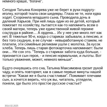
немного краше, "богаче".
Сегодня Татьяна Конорева уже не берет в руки подругу-
иголку, которой ткала свои шедевры. Глаза не те, ноги едва
ходят. Схоронила младшего сына. Проводила дочь в
далекий Харьков. При ней лишь один из ее детей, который
помогает по хозяйству, пытается как-то напомнить всем о
своей матери, теперь уже единственной живой героине
соцтруда в районе… А ордена… Их у нее уже много лет как
нет. В тяжелые 90-е, когда о стариках забывали, а пенсию, и
без того скудную, в ее случае - невыработанную стажем, не
платили, эти семейные реликвии ушли с молотка. За кусок
хлеба. Теперь лишь старая фотокарточка напоминает: были
они… Не сон это. "Теперь о стариках забота куда больше, -
признается сын героя, - и пенсия нормальная, и льготы.
Вот
только уважения, может, немного меньше".
Будто очнувшись ото сна, Татьяна Максимовна грозит рукой
чаду, и опять повторяет, как в самые первые минуты нашей
встречи: "Какая же я была счастливая". Пожимает плечами
сын, а хочется верить, что уж вы, читатель, углядели,
поняли, где было это простое русское счастье?
3014.02.2025