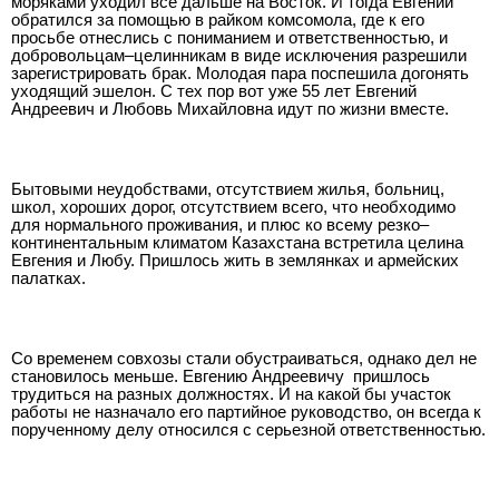
моряками уходил все дальше на Восток. И тогда Евгений
обратился за помощью в райком комсомола, где к его
просьбе отнеслись с пониманием и ответственностью, и
добровольцам–целинникам в виде исключения разрешили
зарегистрировать брак. Молодая пара поспешила догонять
уходящий эшелон. С тех пор вот уже 55 лет Евгений
Андреевич и Любовь Михайловна идут по жизни вместе.
Бытовыми неудобствами, отсутствием жилья, больниц,
школ, хороших дорог, отсутствием всего, что необходимо
для нормального проживания, и плюс ко всему резко–
континентальным климатом Казахстана встретила целина
Евгения и Любу. Пришлось жить в землянках и армейских
палатках.
Со временем совхозы стали обустраиваться, однако дел не
становилось меньше. Евгению Андреевичу
пришлось
трудиться на разных должностях. И на какой бы участок
работы не назначало его партийное руководство, он всегда к
порученному делу относился с серьезной ответственностью.