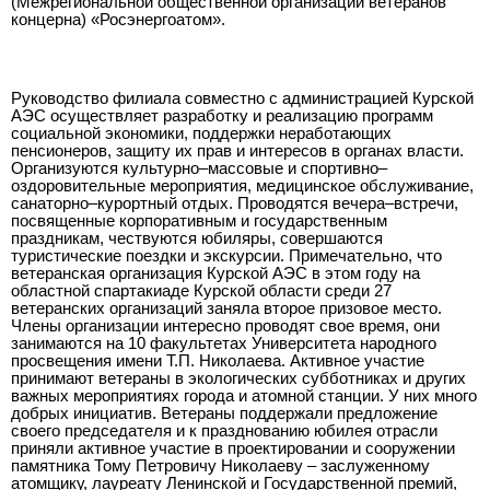
(Межрегиональной общественной организации ветеранов
концерна) «Росэнергоатом».
Руководство филиала совместно с администрацией Курской
АЭС осуществляет разработку и реализацию программ
социальной экономики, поддержки неработающих
пенсионеров, защиту их прав и интересов в органах власти.
Организуются культурно–массовые и спортивно–
оздоровительные мероприятия, медицинское обслуживание,
санаторно–курортный отдых. Проводятся вечера–встречи,
посвященные корпоративным и государственным
праздникам, чествуются юбиляры, совершаются
туристические поездки и экскурсии. Примечательно, что
ветеранская организация Курской АЭС в этом году на
областной спартакиаде Курской области среди 27
ветеранских организаций заняла второе призовое место.
Члены организации интересно проводят свое время, они
занимаются на 10 факультетах Университета народного
просвещения имени Т.П. Николаева. Активное участие
принимают ветераны в экологических субботниках и других
важных мероприятиях города и атомной станции. У них много
добрых инициатив. Ветераны поддержали предложение
своего председателя и к празднованию юбилея отрасли
приняли активное участие в проектировании и сооружении
памятника Тому Петровичу Николаеву – заслуженному
атомщику, лауреату Ленинской и Государственной премий,