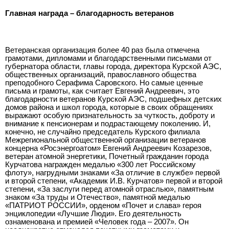
Главная награда – благодарность ветеранов
Ветеранская организация более 40 раз была отмечена
грамотами, дипломами и благодарственными письмами от
губернатора области, главы города, директора Курской АЭС,
общественных организаций, православного общества
преподобного Серафима Саровского. Но самые ценные
письма и грамоты, как считает Евгений Андреевич, это
благодарности ветеранов Курской АЭС, подшефных детских
домов района и школ города, которые в своих обращениях
выражают особую признательность за чуткость, доброту и
внимание к пенсионерам и подрастающему поколению. И,
конечно, не случайно председатель Курского филиала
Межрегиональной общественной организации ветеранов
концерна «Росэнергоатом» Евгений Андреевич Козарезов,
ветеран атомной энергетики, Почетный гражданин города
Курчатова награжден медалью «300 лет Российскому
флоту», нагрудными знаками «За отличие в службе» первой
и второй степени, «Академик И.В. Курчатов» первой и второй
степени, «За заслуги перед атомной отраслью», памятным
знаком «За труды и Отечество», памятной медалью
«ПАТРИОТ РОССИИ», орденом «Почет и слава» героя
энциклопедии «Лучшие Люди». Его деятельность
ознаменована и премией «Человек года – 2007». Он