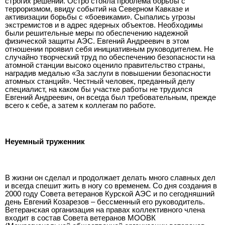
строгих решений. Остро стояла проблема борьбы с
терроризмом, ввиду событий на Северном Кавказе и
активизации борьбы с «боевиками». Сыпались угрозы
экстремистов и в адрес ядерных объектов. Необходимы
были решительные меры по обеспечению надежной
физической защиты АЭС. Евгений Андреевич в этом
отношении проявил себя инициативным руководителем. Не
случайно творческий труд по обеспечению безопасности на
атомной станции высоко оценило правительство страны,
наградив медалью «За заслуги в повышении безопасности
атомных станций». Честный человек, преданный делу
специалист, на каком бы участке работы не трудился
Евгений Андреевич, он всегда был требовательным, прежде
всего к себе, а затем к коллегам по работе.
Неуемный труженник
В жизни он сделал и продолжает делать много славных дел
и всегда спешит жить в ногу со временем. Со дня создания в
2000 году Совета ветеранов Курской АЭС и по сегодняшний
день Евгений Козарезов – бессменный его руководитель.
Ветеранская организация на правах коллективного члена
входит в состав Совета ветеранов МООВК