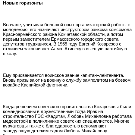
Новые горизонты
Вначале, учитывая большой опыт организаторской работы с
молодежью, его назначают инструктором райкома комсомола
Красноармейского района Кокчетавской области, а потом
первым заместителем Ермаковского городского совета
депутатов трудящихся. В 1969 году Евгений Козарезов с
отличием заканчивает Алма–Атинскую высшую партийную
школу.
Ему присваивается воинское звание капитан–лейтенанта.
Вновь призывают на военную службу замполитом на боевом
корабле Каспийской флотилии.
Когда решением советского правительства Козарезовы были
командированы в дружественный тогда Ирак на
строительство ГЭС «Хадита», Любовь Михайловна работала
медсестрой в поликлинике советских специалистов. Многие
курчатовцы также с благодарностью вспоминают
заведующую детским садом Любовь Михайловну