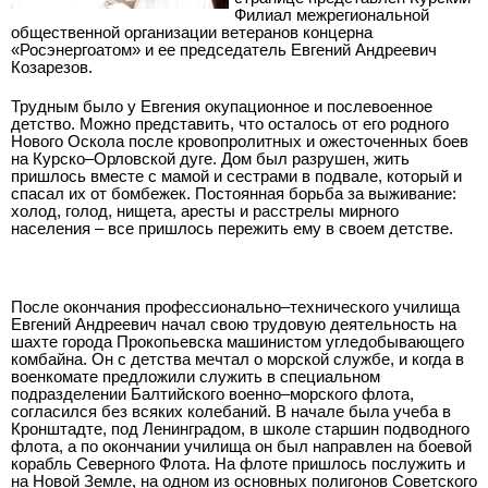
Филиал межрегиональной
общественной организации ветеранов концерна
«Росэнергоатом» и ее председатель Евгений Андреевич
Козарезов.
Трудным было у Евгения окупационное и послевоенное
детство. Можно представить, что осталось от его родного
Нового Оскола после кровопролитных и ожесточенных боев
на Курско–Орловской дуге. Дом был разрушен, жить
пришлось вместе с мамой и сестрами в подвале, который и
спасал их от бомбежек. Постоянная борьба за выживание:
холод, голод, нищета, аресты и расстрелы мирного
населения – все пришлось пережить ему в своем детстве.
После окончания профессионально–технического училища
Евгений Андреевич начал свою трудовую деятельность на
шахте города Прокопьевска машинистом угледобывающего
комбайна. Он с детства мечтал о морской службе, и когда в
военкомате предложили служить в специальном
подразделении Балтийского военно–морского флота,
согласился без всяких колебаний. В начале была учеба в
Кронштадте, под Ленинградом, в школе старшин подводного
флота, а по окончании училища он был направлен на боевой
корабль Северного Флота. На флоте пришлось послужить и
на Новой Земле, на одном из основных полигонов Советского