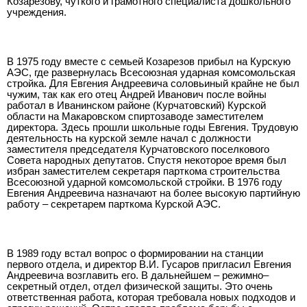
Козарезову, чуткого и грамотного специалиста дошкольного
учреждения.
В 1975 году вместе с семьей Козарезов прибыл на Курскую
АЭС, где развернулась Всесоюзная ударная комсомольская
стройка. Для Евгения Андреевича соловьиный крайне не был
чужим, так как его отец Андрей Иванович после войны
работал в Иванинском районе (Курчатовский) Курской
области на Макаровском спиртозаводе заместителем
директора. Здесь прошли школьные годы Евгения. Трудовую
деятельность на курской земле начал с должности
заместителя председателя Курчатовского поселкового
Совета народных депутатов. Спустя некоторое время был
избран заместителем секретаря парткома строительства
Всесоюзной ударной комсомольской стройки. В 1976 году
Евгения Андреевича назначают на более высокую партийную
работу – секретарем парткома Курской АЭС.
В 1989 году встал вопрос о формировании на станции
первого отдела, и директор В.И. Гусаров пригласил Евгения
Андреевича возглавить его. В дальнейшем – режимно–
секретный отдел, отдел физической защиты. Это очень
ответственная работа, которая требовала новых подходов и