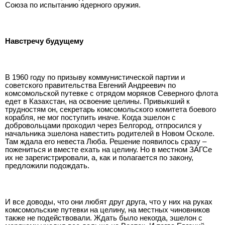
Союза по испытанию ядерного оружия.
Навстречу будущему
В 1960 году по призыву коммунистической партии и
советского правительства Евгений Андреевич по
комсомольской путевке с отрядом моряков Северного флота
едет в Казахстан, на освоение целины. Привыкший к
трудностям он, секретарь комсомольского комитета боевого
корабля, не мог поступить иначе. Когда эшелон с
добровольцами проходил через Белгород, отпросился у
начальника эшелона навестить родителей в Новом Осколе.
Там ждала его невеста Люба. Решение появилось сразу –
пожениться и вместе ехать на целину. Но в местном ЗАГСе
их не зарегистрировали, а, как и полагается по закону,
предложили подождать.
И все доводы, что они любят друг друга, что у них на руках
комсомольские путевки на целину, на местных чиновников
также не подействовали. Ждать было некогда, эшелон с