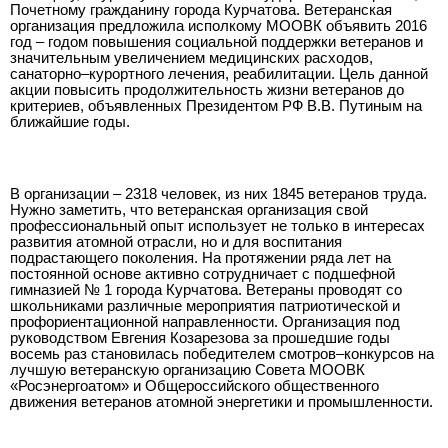
Почетному гражданину города Курчатова. Ветеранская
организация предложила исполкому МООВК объявить 2016
год – годом повышения социальной поддержки ветеранов и
значительным увеличением медицинских расходов,
санаторно–курортного лечения, реабилитации. Цель данной
акции повысить продолжительность жизни ветеранов до
критериев, объявленных Президентом РФ В.В. Путиным на
ближайшие годы.
В организации – 2318 человек, из них 1845 ветеранов труда.
Нужно заметить, что ветеранская организация свой
профессиональный опыт использует не только в интересах
развития атомной отрасли, но и для воспитания
подрастающего поколения. На протяжении ряда лет на
постоянной основе активно сотрудничает с подшефной
гимназией № 1 города Курчатова. Ветераны проводят со
школьниками различные мероприятия патриотической и
профориентационной направленности. Организация под
руководством Евгения Козарезова за прошедшие годы
восемь раз становилась победителем смотров–конкурсов на
лучшую ветеранскую организацию Совета МООВК
«Росэнергоатом» и Общероссийского общественного
движения ветеранов атомной энергетики и промышленности.