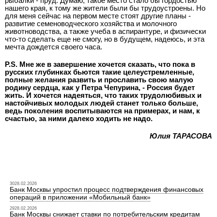
рыбалки - пруд. Думаю, такое место стало бы гордостью
нашего края, к тому же жители были бы трудоустроены. Но
для меня сейчас на первом месте стоят другие планы -
развитие семеноводческого хозяйства и молочного
животноводства, а также учеба в аспирантуре, и физически
что-то сделать еще не смогу, но в будущем, надеюсь, и эта
мечта дождется своего часа.
P.S. Мне же в завершение хочется сказать, что пока в
русских глубинках бьются такие целеустремленные,
полные желания развить и прославить свою малую
родину сердца, как у Петра Чепурина, - Россия будет
жить. И хочется надеяться, что таких трудолюбивых и
настойчивых молодых людей станет только больше,
ведь поколения воспитываются на примерах, и нам, к
счастью, за ними далеко ходить не надо.
Юлия ТАРАСОВА
3028.02.2026
Банк Москвы упростил процесс подтверждения финансовых
операций в приложении «Мобильный банк»
2928.02.2026
Банк Москвы снижает ставки по потребительским кредитам