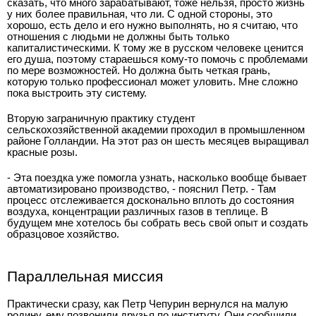
сказать, что много зарабатывают, тоже нельзя, просто жизнь
у них более правильная, что ли. С одной стороны, это
хорошо, есть дело и его нужно выполнять, но я считаю, что
отношения с людьми не должны быть только
капиталистическими. К тому же в русском человеке ценится
его душа, поэтому стараешься кому-то помочь с проблемами
по мере возможностей. Но должна быть четкая грань,
которую только профессионал может уловить. Мне сложно
пока выстроить эту систему.
Вторую заграничную практику студент
сельскохозяйственной академии проходил в промышленном
районе Голландии. На этот раз он шесть месяцев выращивал
красные розы.
- Эта поездка уже помогла узнать, насколько вообще бывает
автоматизировано производство, - пояснил Петр. - Там
процесс отслеживается досконально вплоть до состояния
воздуха, концентрации различных газов в теплице. В
будущем мне хотелось бы собрать весь свой опыт и создать
образцовое хозяйство.
Параллельная миссия
Практически сразу, как Петр Чепурин вернулся на малую
родину, ему позвонили друзья по институту. Они сообщили,