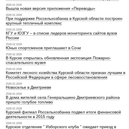
2828.02.2026
Вышла новая версия приложения «Переводы»
2828.02.2026
При поддержке Россельхозбанка в Курской области построен
крупный тепличный комплекс
2528.02.2026
КГУ и ЮЗГУ – в списке лидеров мониторинга сайтов вузов
России
2528.02.2026
Юных спортсменов приглашают в Сочи
2528.02.2026
В Курске открылась обновленная экспозиция Пожарно-
спасательного музея
2528.02.2026
Комитет лесного хозяйства Курской области признан лучшим в
Российской Федерации в сфере лесовосстановления
2528.02.2026
Новоселье в Дмитриеве
2528.02.2026
В дома жителей села Генеральшино Дмитриевского района
пришло голубое топливо
2428.02.2026
Курский филиал Россельхозбанка подвел итоги финансовой
деятельности в 2015 году
2428.02.2026
Курское отделение " Изборского клуба " ожидает приезд в