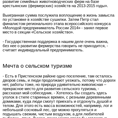
развитие семейных животноводческих ферм на базе
крестьянских (фермерских) хозяйств на 2013-2015 годы».
Выигранная сумма послужила воплощению в жизнь замысла
по установке в хозяйстве сушилки. Затем Петр стал
финалистом регионального этапа всероссийского конкурса
«Молодой предприниматель России 2014» - занял первое
место в секции «Сельское хозяйство».
- Государственная поддержка в нашем деле очень важна,
без нее о развитии фермерства говорить не приходится, -
считает индивидуальный предприниматель.
Мечта о сельском туризме
- Есть в Пристенском районе одно поселение, там осталось
дворов семь, и люди продолжают уезжать, потому что дороги
нет, работы тоже, но природа удивительно живописная –
прекрасное место для развития сельского туризма, -
рассказал мой собеседник. - Хотелось бы создать здесь
уголок в стиле старинных времен, с резными деревянными
домиками, куда люди смогут приехать и отдохнуть душой и
телом. Для этого есть масса возможностей, например, лог и
небольшой сосновый лес, где можно прогуляться и
подышать свежим, чистым воздухом, а для любителей