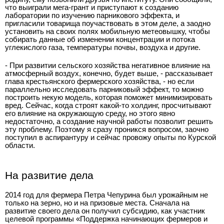
что выиграли мега-грант и приступают к созданию
лаборатории по изучению парникового эффекта, и
пригласили товарища поучаствовать в этом деле, а заодно
установить на своих полях мобильную метеовышку, чтобы
собирать данные об изменении концентрации и потока
углекислого газа, температуры почвы, воздуха и другие.
- При развитии сельского хозяйства негативное влияние на
атмосферный воздух, конечно, будет выше, - рассказывает
глава крестьянского фермерского хозяйства, - но если
параллельно исследовать парниковый эффект, то можно
построить некую модель, которая поможет минимизировать
вред. Сейчас, когда строят какой-то холдинг, просчитывают
его влияние на окружающую среду, но этого явно
недостаточно, а создание научной работы позволит решить
эту проблему. Поэтому я сразу проникся вопросом, заочно
поступил в аспирантуру и сейчас провожу опыты по Курской
области.
На развитие дела
2014 год для фермера Петра Чепурина был урожайным не
только на зерно, но и на призовые места. Сначала на
развитие своего дела он получил субсидию, как участник
целевой программы «Поддержка начинающих фермеров и