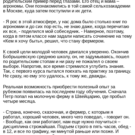
родительский пример перед глазами. Его отец и мама –
агрономы. Они познакомились в той самой сельхозакадемии
в Москве, куда затем поступили и их дети.
- Я рос в этой атмосфере, у нас дома было столько книг по
агрономии и до сих пор есть, не знаю даже, когда перечитаю
их все, - поделился мой собеседник. - Наверное, поэтому,
когда в пятом классе нам задали написать сочинение на тему
«Кем я хочу быть», решил, что стану фермером.
К своей цели молодой человек двигался уверенно. Окончив
Бобрышевскую среднюю школу, он, не задумываясь, пошел
по родительским стопам и ни разу не пожалел о своем
выборе. Напротив, все время стремился углубить знания.
Так, с первого курса пытался поехать на практику за границу.
Не сразу, но ему это удалось, к тому же, дважды.
Реальная возможность приобрести полезный опыт за
рубежом появилась на последнем году обучения. Сначала
Петр попал на молочную ферму в Швейцарию, где пробыл
четыре месяца.
- Страна, конечно, сказочная, и фермер, с которым я
работал, хороший человек, много чего поведал, - говорит он.
- Вообще, как они работают, нам еще нужно поучиться –
дисциплина строжайшая. Подъем строго в пять часов, обед -
в 12, и все по графику, ни минутой раньше или позже. И