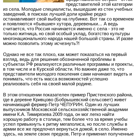
представителей этой категории
из села. Молодые специалисты, вышедшие из стен учебных
заведений, в поисках лучшей доли крайне редко
останавливают свой выбор на глубинке. Вот так со временем
и появляются «бывшие» хутора, деревеньки… А ведь
считается, что Россия начинается именно с села - это не
только житница, но свой особый уклад, богатство культуры
многонационального народа нашей большой страны. И разве
можно позволить этому исчезнуть?!
Однако не все так плохо, как может показаться на первый
взгляд, ведь для решения обозначенной проблемы в
субъектах РФ реализуются различные программы и проекты,
в том числе и в Курской области. Но важнее даже то, что
представители молодого поколения сами начинают видеть и
понимать, что есть масса возможностей успешно
реализовать себя на своей малой родине.
В этом отношении показателен пример Пристенского района,
где в деревне Кривцово (Бобрышевский сельсовет) живет
начинающий фермер Петр ЧЕПУРИН. Один из лучших
выпускников Московской сельскохозяйственной академии
имени К.А. Тимирязева 2009 года, он мог легко найти
хорошую работу в столице, тем более что за время учебы
успел привыкнуть к ритму мегаполиса, но после службы в
армии все же предпочел вернуться домой, в село. Именно
здесь, на земле своих предков, Петр и применил полученные