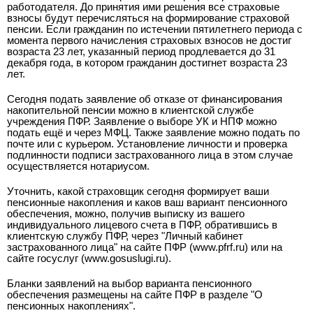
работодателя. До принятия ими решения все страховые
взносы будут перечисляться на формирование страховой
пенсии. Если гражданин по истечении пятилетнего периода с
момента первого начисления страховых взносов не достиг
возраста 23 лет, указанный период продлевается до 31
декабря года, в котором гражданин достигнет возраста 23
лет.
Сегодня подать заявление об отказе от финансирования
накопительной пенсии можно в клиентской службе
учреждения ПФР. Заявление о выборе УК и НПФ можно
подать ещё и через МФЦ. Также заявление можно подать по
почте или с курьером. Установление личности и проверка
подлинности подписи застрахованного лица в этом случае
осуществляется нотариусом.
Уточнить, какой страховщик сегодня формирует ваши
пенсионные накопления и каков ваш вариант пенсионного
обеспечения, можно, получив выписку из вашего
индивидуального лицевого счета в ПФР, обратившись в
клиентскую службу ПФР, через "Личный кабинет
застрахованного лица" на сайте ПФР (www.pfrf.ru) или на
сайте госуслуг (www.gosuslugi.ru).
Бланки заявлений на выбор варианта пенсионного
обеспечения размещены на сайте ПФР в разделе "О
пенсионных накоплениях".