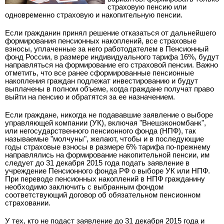
страховую пенсию или
одновременно страховую и накопительную пенсии.
Если гражданин принял решение отказаться от дальнейшего
формирования пенсионных накоплений, все страховые
взносы, уплаченные за него работодателем в Пенсионный
фонд России, в размере индивидуального тарифа 16%, будут
направляться на формирование его страховой пенсии. Важно
отметить, что все ранее сформированные пенсионные
накопления граждан подлежат инвестированию и будут
выплачены в полном объеме, когда граждане получат право
выйти на пенсию и обратятся за ее назначением.
Если граждане, никогда не подававшие заявление о выборе
управляющей компании (УК), включая "Внешэкономбанк",
или негосударственного пенсионного фонда (НПФ), так
называемые "молчуны", желают, чтобы и в последующие
годы страховые взносы в размере 6% тарифа по-прежнему
направлялись на формирование накопительной пенсии, им
следует до 31 декабря 2015 года подать заявление в
учреждение Пенсионного фонда РФ о выборе УК или НПФ.
При переводе пенсионных накоплений в НПФ гражданину
необходимо заключить с выбранным фондом
соответствующий договор об обязательном пенсионном
страховании.
У тех, кто не подаст заявление до 31 декабря 2015 года и