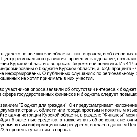
ют далеко не все жители области - как, впрочем, и об основных
 "Центр регионального развития" провел исследование, позвол
ния Курской области о вопросах
бюджетной политики. Из 447 
о информированы о бюджете Курской области, а
92,6 процента -
 не информированы. О публичных слушаниях по региональному 
ошенных не хотят принимать в них участия.
 участников опроса заявили об отсутствии интереса к бюджет
н в сфере государственных финансов и бюджета следует повыша
азванием "Бюджет для граждан". Он предусматривает изложени
документа страны, области или города простым и понятным язык
айте администрации Курской области, в разделе "Финансы" мож
ойдут бюджетные средства, а также узнать об основных источн
еупомянутым информационным ресурсом, согласно данным Цент
23,5 процента участников опроса.