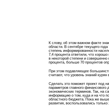
К слову, об этом важном факте зна
области. В сентябре текущего года
степень информированности населе
7,4 процента ответили, что хорош
в некоторой степени и совершенно
процента, больше 70 процентов опр
При этом подавляющее большинство
считают, что уровень знаний куря
Сделать это поможет проект под н
параметров главного финансового 
экономических терминов. Так, на с
информацию о том, куда и на что п
областного бюджета. Пока же выш
развития, воспользовались только 