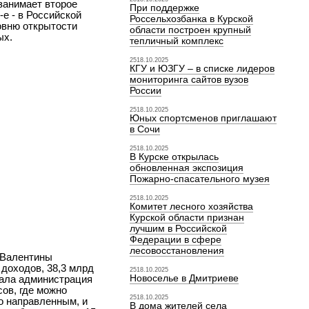
занимает второе
При поддержке
-е - в Российской
Россельхозбанка в Курской
овню открытости
области построен крупный
ых.
тепличный комплекс
2518.10.2025
КГУ и ЮЗГУ – в списке лидеров
мониторинга сайтов вузов
России
2518.10.2025
Юных спортсменов приглашают
в Сочи
2518.10.2025
В Курске открылась
обновленная экспозиция
Пожарно-спасательного музея
2518.10.2025
Комитет лесного хозяйства
Курской области признан
лучшим в Российской
Федерации в сфере
лесовосстановления
 Валентины
 доходов, 38,3 млрд
2518.10.2025
Новоселье в Дмитриеве
тала администрация
ов, где можно
2518.10.2025
о направленным, и
В дома жителей села