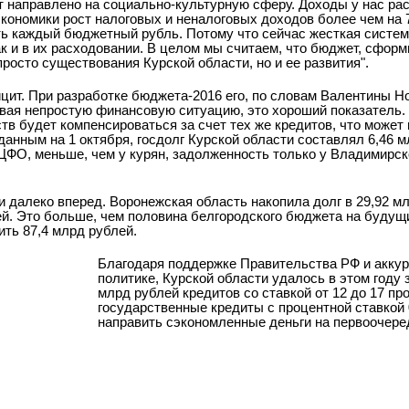
т направлено на социально-культурную сферу. Доходы у нас рас
кономики рост налоговых и неналоговых доходов более чем на 7
ть каждый бюджетный рубль. Потому что сейчас жесткая систем
к и в их расходовании. В целом мы считаем, что бюджет, сфор
просто существования Курской области, но и ее развития".
ит. При разработке бюджета-2016 его, по словам Валентины Н
тывая непростую финансовую ситуацию, это хороший показатель
ств будет компенсироваться за счет тех же кредитов, что может 
данным на 1 октября, госдолг Курской области составлял 6,46 м
ЦФО, меньше, чем у курян, задолженность только у Владимирско
 далеко вперед. Воронежская область накопила долг в 29,92 мл
ей. Это больше, чем половина белгородского бюджета на будущи
ть 87,4 млрд рублей.
Благодаря поддержке Правительства РФ и акку
политике, Курской области удалось в этом году 
млрд рублей кредитов со ставкой от 12 до 17 пр
государственные кредиты с процентной ставкой 0
направить сэкономленные деньги на первоочер