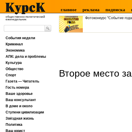
главное
реклама
подписка
общественно-политический
Фотоконкурс "Событие года
еженедельник
События недели
Криминал
Экономика
АПК: дела и проблемы
Культура
Общество
Второе место за
Спорт
Газета — Читатель
Гость номера
Ваше здоровье
Ваш консультант
В доме и около
Ступени цивилизации
Звёздная жизнь
Политика
Ваш юрист