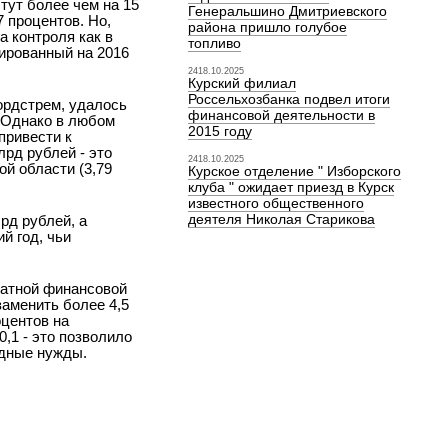
тут более чем на 15
Генеральшино Дмитриевского
 процентов. Но,
района пришло голубое
а контроля как в
топливо
мированный на 2016
2418.10.2025
Курский филиал
Россельхозбанка подвел итоги
ордстрем, удалось
финансовой деятельности в
. Однако в любом
2015 году
привести к
лрд рублей - это
2418.10.2025
й области (3,79
Курское отделение " Изборского
клуба " ожидает приезд в Курск
известного общественного
деятеля Николая Старикова
рд рублей, а
й год, чьи
ратной финансовой
заменить более 4,5
оцентов на
,1 - это позволило
едные нужды.