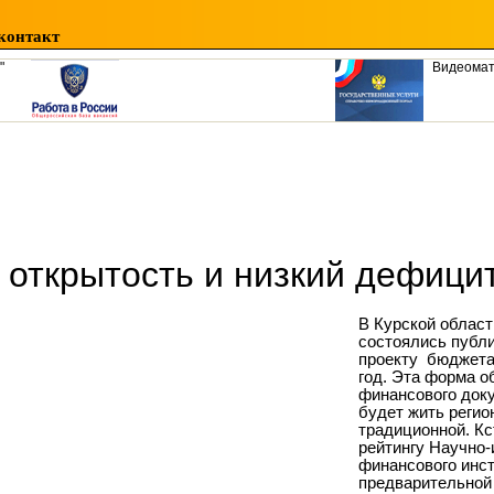
контакт
"
Видеома
 открытость и низкий дефици
В Курской облас
состоялись публ
проекту бюджета
год. Эта форма о
финансового доку
будет жить регио
традиционной. Кс
рейтингу Научно
финансового инст
предварительной 