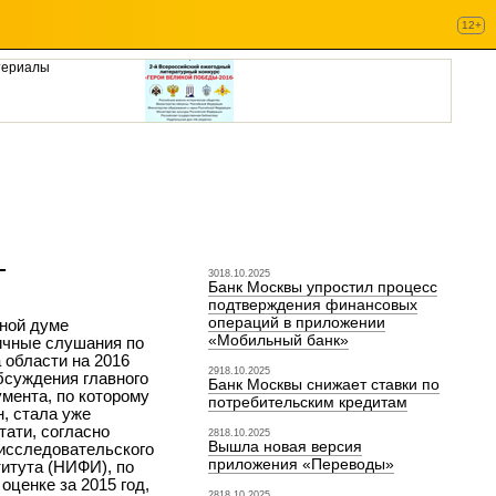
12+
териалы
т
3018.10.2025
Банк Москвы упростил процесс
подтверждения финансовых
операций в приложении
тной думе
«Мобильный банк»
ичные слушания по
 области на 2016
2918.10.2025
бсуждения главного
Банк Москвы снижает ставки по
мента, по которому
потребительским кредитам
н, стала уже
тати, согласно
2818.10.2025
Вышла новая версия
-исследовательского
приложения «Переводы»
итута (НИФИ), по
оценке за 2015 год,
2818.10.2025