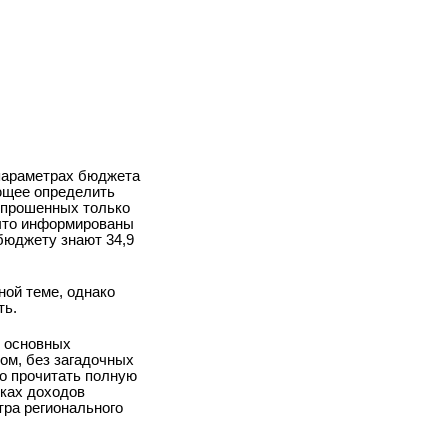
 параметрах бюджета
яющее определить
опрошенных только
 что информированы
бюджету знают 34,9
ной теме, однако
ть.
е основных
ом, без загадочных
но прочитать полную
иках доходов
ра регионального