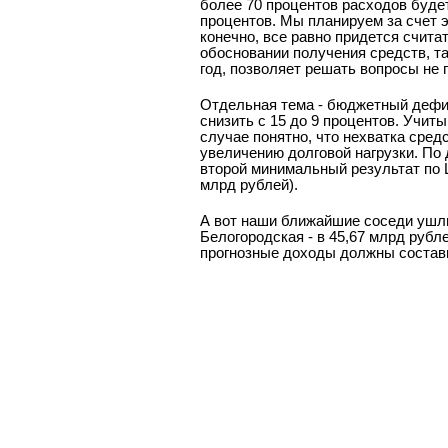
более 70 процентов расходов буде
процентов. Мы планируем за счет э
конечно, все равно придется счита
обосновании получения средств, та
год, позволяет решать вопросы не 
Отдельная тема - бюджетный дефиц
снизить с 15 до 9 процентов. Учи
случае понятно, что нехватка сред
увеличению долговой нагрузки. По 
второй минимальный результат по 
млрд рублей).
А вот наши ближайшие соседи ушли
Белогородская - в 45,67 млрд рубл
прогнозные доходы должны состави