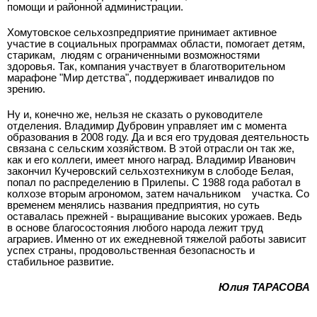
помощи и районной администрации.
Хомутовское сельхозпредприятие принимает активное
участие в социальных программах области, помогает детям,
старикам,
людям с ограниченными возможностями
здоровья. Так, компания участвует в благотворительном
марафоне "Мир детства", поддерживает инвалидов по
зрению.
Ну и, конечно же, нельзя не сказать о руководителе
отделения. Владимир Дубровин управляет им с момента
образования в 2008 году. Да и вся его трудовая деятельность
связана с сельским хозяйством. В этой отрасли он так же,
как и его коллеги, имеет много наград. Владимир Иванович
закончил Кучеровский сельхозтехникум в слободе Белая,
попал по распределению в Прилепы. С 1988 года работал в
колхозе вторым агрономом, затем начальником
участка. Со
временем менялись названия предприятия, но суть
оставалась прежней - выращивание высоких урожаев. Ведь
в основе благосостояния любого народа лежит труд
аграриев. Именно от их ежедневной тяжелой работы зависит
успех страны, продовольственная безопасность и
стабильное развитие.
Юлия ТАРАСОВА