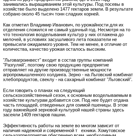
занимались выращиванием этой культуры. Под посевы в
хозяйстве было выделено 1477 гектаров земли. В результате
собрано около 45 тысяч тонн сладких корней.
Как отметил Владимир Иванович, по урожайности для их
отделения сложился не самый удачный год. Несмотря на то
что технология возделывания культур у них отлажена до
мелочей, в условиях засушливого лета показатели не
превысили ожидаемого уровня. Тем не менее, в отличие от
количества, качество урожая осталось высоким.
"Льговагроинвест" входит в состав группы компаний
"Разгуляй", поэтому свою продукцию предприятие
отправляет на другие производственные мощности
агропромышленного холдинга. Зерно - на Льговский комбинат
хлебопродуктов, свеклу - на сахарный комбинат "Льговский".
Если говорить о планах на следующий
сельскохозяйственный сезон, к основным возделываемым в
хозяйстве культурам добавится соя. Под нее будет отдана
часть площадей, отведенных для озимой пшеницы. В этом
году важнейшей зерновой культурой нашей страны здесь
засеяли 1409 гектаров пашни.
Эффективность работы на земле во многом зависит от
наличия надежной и современной т
ехники. Хомутовское
сельхозпредприятие обеспечено всем
необходимым.