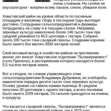
очень сложным. Но селяне не
опускали руки - вопреки всему пахали, сеяли, убирали поля.
Хомутовский район на уровне области по посевным
площадям и валовому сбору в последние годы выглядит
достойно. Сотрудники сельхозпредприятий и фермеры
потрудились на славу и в текущем сезоне. Например,
зерновых культур намолочено более 146 тысяч тонн при
средней урожайности 40,5 центнера с гектара. Собрано
около 100 тысяч тонн сахарной свеклы. Сладкими корнями
было занято без малого 3000 гектаров полей.
Свой весомый вклад в хозяйство района на протяжении
многих лет вносит Хомутовское отделение "Льговагроинвест"
(село Прилепы), в распоряжении которого находится более
5,5 тысячи гектаров земли.
Вот и сегодня, по словам управляющего этим
сельхозпредприятием Владимира Дубровина, их хлеборобы
намолотили порядка десяти тысяч тонн зерновых культур.
Основу урожая составила озимая пшеница. В среднем
получено 30 центнеров с одного гектара, а всего посевами
было занято 2209 гектаров. Остальное приходится на ячмень
и кукурузу.
Что касается сахарной свеклы, "Льговагроинвест" является
одним из двух предприятий района, где в 2015 году