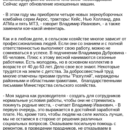
Сейчас идет обновление изношенных машин.
- В этом году мы приобрели четыре новых зерноуборочных
комбайна серии Акрос, тракторы: Кейс, Нью Холланд, два
АТМа и пять МТЗ, - говорит Владимир Иванович, - а также
заменили кое-какой инвентарь.
Как и в любом деле, в сельском хозяйстве многое зависит от
профессионализма людей. Если они со знанием и с полной
ответственностью выполняют свою работу, можно не
сомневаться в успехе. В подчинении Владимира Дубровина -
65 человек. Плюс к этому весной нанимаются сезонные
работники. Есть молодежь, но в основном коллектив в
возрасте от 40 до 63 лет. Дело свое все знают. Некоторые
трудятся на земле с детства. За добросовестный труд
многие отмечены призами группы "Разгуляй", награждены
районными и областными грамотами,
благодарственными
письмами Министерства сельского хозяйства.
- Моя задача как руководителя - создать для сотрудников
нормальные условия работы, чтобы они не стремились
покинуть родные места, - считает Владимир Иванович. - В
первую очередь, это выражается в достойной заработной
плате. Но, кроме того, чтобы людям на селе жилось лучше,
мы не остаемся в стороне от решения различных
социальных вопросов. Оказываем посильную помощь с
ремонтом, в проведении праздников, не отказываем в