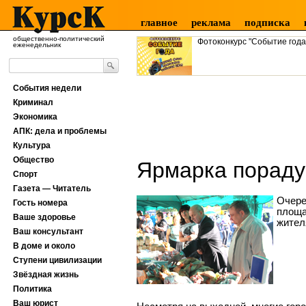
главное
реклама
подписка
общественно-политический
Фотоконкурс "Событие года
еженедельник
События недели
Криминал
Экономика
АПК: дела и проблемы
Культура
Общество
Ярмарка пораду
Спорт
Газета — Читатель
Очере
Гость номера
площа
Ваше здоровье
жител
Ваш консультант
В доме и около
Ступени цивилизации
Звёздная жизнь
Политика
Ваш юрист