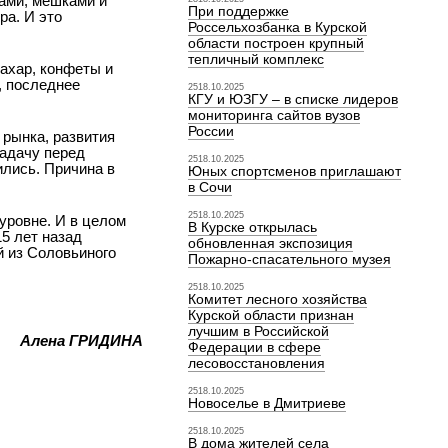
ками, мешками и
При поддержке
ра. И это
Россельхозбанка в Курской
области построен крупный
тепличный комплекс
сахар, конфеты и
, последнее
2518.10.2025
КГУ и ЮЗГУ – в списке лидеров
мониторинга сайтов вузов
России
 рынка, развития
задачу перед
2518.10.2025
ились. Причина в
Юных спортсменов приглашают
в Сочи
2518.10.2025
уровне. И в целом
В Курске открылась
5 лет назад
обновленная экспозиция
й из Соловьиного
Пожарно-спасательного музея
2518.10.2025
Комитет лесного хозяйства
Курской области признан
лучшим в Российской
Алена ГРИДИНА
Федерации в сфере
лесовосстановления
2518.10.2025
Новоселье в Дмитриеве
2518.10.2025
В дома жителей села