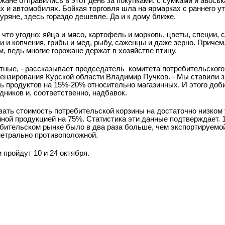
жане отправились в этот день за покупками: с сумками и авось
х и автомобилях. Бойкая торговля шла на ярмарках с раннего ут
уряне, здесь гораздо дешевле. Да и к дому ближе.
что угодно: яйца и мясо, картофель и морковь, цветы, специи, 
и копчения, грибы и мед, рыбу, саженцы и даже зерно. Причем
 ведь многие горожане держат в хозяйстве птицу.
тные, - рассказывает председатель
комитета потребительского
ензирования Курской области Владимир Пучков. - Мы ставили 
ь продуктов на 15%-20% относительно магазинных. И этого доб
дников и, соответственно, надбавок.
вать стоимость потребительской корзины на достаточно низком 
ной продукцией на 75%. Статистика эти данные подтверждает. 1
бительском рынке было в два раза больше, чем экспортируемо
метрально противоположной.
ройдут 10 и 24 октября.