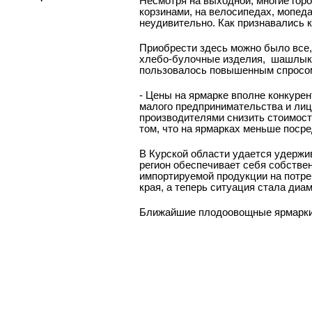
Несмотря на выходной, многие горо
корзинами, на велосипедах, мопеда
неудивительно. Как признавались к
Приобрести здесь можно было все, 
хлебо-булочные изделия,
шашлыки 
пользовалось повышенным спросом,
- Цены на ярмарке вполне конкурен
малого предпринимательства и лиц
производителями снизить стоимост
том, что на ярмарках меньше посре
В Курской области удается удержи
регион обеспечивает себя собствен
импортируемой продукции на потре
края, а теперь ситуация стала диа
Ближайшие плодоовощные ярмарки п