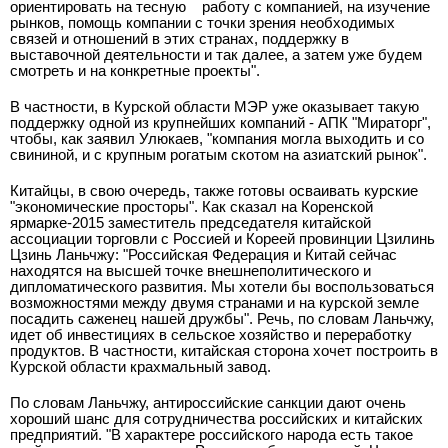
ориентировать на тесную
работу с компанией, на изучение
рынков, помощь компании с точки зрения необходимых
связей и отношений в этих странах, поддержку в
выставочной деятельности и так далее, а затем уже будем
смотреть и на конкретные проекты".
В частности, в Курской области МЭР уже оказывает такую
поддержку одной из крупнейших компаний - АПК "Мираторг",
чтобы, как заявил Улюкаев, "компания могла выходить и со
свининой, и с крупным рогатым скотом на азиатский рынок".
Китайцы, в свою очередь, также готовы осваивать курские
"экономические просторы". Как сказал на Коренской
ярмарке-2015 заместитель председателя китайской
ассоциации торговли с Россией и Кореей провинции Цзилинь
Цзинь Ланьчжу: "Российская Федерация и Китай сейчас
находятся на высшей точке внешнеполитического и
дипломатического развития. Мы хотели бы воспользоваться
возможностями между двумя странами и на курской земле
посадить саженец нашей дружбы". Речь, по словам Ланьчжу,
идет об инвестициях в сельское хозяйство и переработку
продуктов. В частности, китайская сторона хочет построить в
Курской области крахмальный завод.
По словам Ланьчжу, антироссийские санкции дают очень
хороший шанс для сотрудничества российских и китайских
предприятий. "В характере российского народа есть такое