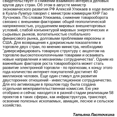
свидетельствует о снижении взаимного интереса деловых
кругов двух стран. Об этом в августе министр
экономического развития РФ Алексей Улюкаев в ходе визита
в Куала-Лумпур говорил с министром коммерции КНР Гао
Хучэномэ. По словам Улюкаева, снижение товарооборота
связано с внешними факторами: общей геополитической
напряженностью, ухудшением мировых внешнеторговых
условий, слабой конъюнктурой мировых энергетических и
сырьевых рынков, волатильностью глобального
финансового рынка, долговыми проблемами еврозоны и
США. Для возвращения к докризисным показателям в
торговле двух стран, по мнению министра, необходимо
"диверсифицировать товарную структуру с акцентом на
торговлю высокотехнологичными товарами и осваивать
новые направления и механизмы сотрудничества". Одним из
важнейших факторов роста товарооборота может стать
развитие электронной торговли - по прогнозам, к концу этого
года количество интернет-покупателей достигнет 40
миллионов человек. Еще один стимул для развития
двусторонних отношений - инвестиционное сотрудничество.
Для его активизации в прошлом году была создана
отдельная межправительственная комиссия. Ею уже
отобрано и сейчас находится в разной стадии реализации 58
проектов в таких сферах, как инфраструктура, транспорт,
освоение полезных ископаемых, авиация, лесное и сельское
хозяйство.
Татьяна Ласточкина