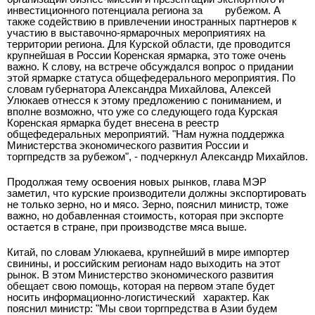
инвестиционного потенциала региона за
рубежом. А
также содействию в привлечении иностранных партнеров к
участию в выставочно-ярмарочных мероприятиях на
территории региона. Для Курской области, где проводится
крупнейшая в России Коренская ярмарка, это тоже очень
важно. К слову, на встрече обсуждался вопрос о придании
этой ярмарке статуса общефедерального мероприятия. По
словам губернатора Александра Михайлова, Алексей
Улюкаев отнесся к этому предложению с пониманием, и
вполне возможно, что уже со следующего года Курская
Коренская ярмарка будет внесена в реестр
общефедеральных мероприятий. "Нам нужна поддержка
Министерства экономического развития России и
торгпредств за рубежом", - подчеркнул Александр Михайлов.
Продолжая тему освоения новых рынков, глава МЭР
заметил, что курские производители должны экспортировать
не только зерно, но и мясо. Зерно, пояснил министр, тоже
важно, но добавленная стоимость, которая при экспорте
остается в стране, при производстве мяса выше.
Китай, по словам Улюкаева, крупнейший в мире импортер
свинины, и российским регионам надо выходить на этот
рынок. В этом Министерство экономического развития
обещает свою помощь, которая на первом этапе будет
носить информационно-логистический
характер. Как
пояснил министр: "Мы свои торгпредства в Азии будем