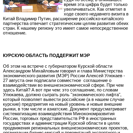
время эта цифра будет только
увеличиваться. Как отметил в
ходе своего недавнего визита в
Китай Владимир Путин, расширение российско-китайского
партнерства отвечает стратегическим целям развития обеих
стран. К нашему региону это имеет самое непосредственное
отношение.
КУРСКУЮ ОБЛАСТЬ ПОДДЕРЖИТ МЭР
Об этом на встрече с губернатором Курской области
Александром Михайловым говорил и глава Министерства
экономического развития (МЭР) России Алексей Улюкаев -
27 августа они подписали совместное
соглашение о
взаимодействии во внешнеэкономической сфере. При чем
здесь Китай? А вот при чем: это соглашение, по словам
Улюкаева, должно сыграть роль "экономического лифта",
который позволяет вывести российские (а в нашем случае
курские) предприятия на новый уровень и новые внешние
рынки, в том числе и азиатские. Документ предусматривает
систематизацию взаимодействия Минэкономразвития
России, торговых представительств РФ в иностранных
государствах и администрации Курской области в целях
продвижения региональных внешнеэкономических проектов,
организации бизнес-миссий и презентаций экспортного и