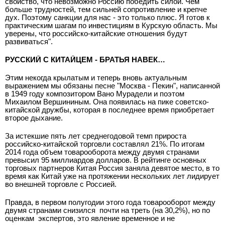
свойство, что невозможно Россию победить силой. Чем
больше трудностей, тем сильней сопротивление и крепче
дух. Поэтому санкции для нас - это только плюс. Я готов к
практическим шагам по инвестициям в Курскую область. Мы
уверены, что российско-китайские отношения будут
развиваться".
РУССКИЙ С КИТАЙЦЕМ - БРАТЬЯ НАВЕК…
Этим некогда крылатым и теперь вновь актуальным
выражением мы обязаны песне "Москва - Пекин", написанной
в 1949 году композитором Вано Мурадели и поэтом
Михаилом Вершининым. Она появилась на пике советско-
китайской дружбы, которая в последнее время приобретает
второе дыхание.
За истекшие пять лет среднегодовой темп прироста
российско-китайской торговли составлял 21%. По итогам
2014 года объем товарооборота между двумя странами
превысил 95 миллиардов долларов. В рейтинге основных
торговых партнеров Китая Россия заняла девятое место, в то
время как Китай уже на протяжении нескольких лет лидирует
во внешней торговле с Россией.
Правда, в первом полугодии этого года товарооборот между
двумя странами снизился
почти на треть (на 30,2%), но по
оценкам
экспертов, это явление временное и не