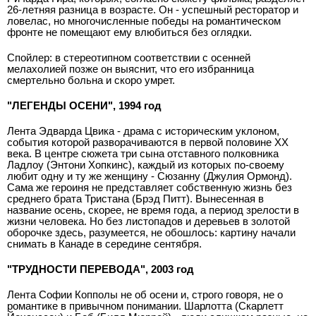
26-летняя разница в возрасте. Он - успешный ресторатор и
ловелас, но многочисленные победы на романтическом
фронте не помещают ему влюбиться без оглядки.
Спойлер: в стереотипном соответствии с осенней
мелахолией позже он выяснит, что его избранница
смертельно больна и скоро умрет.
"ЛЕГЕНДЫ ОСЕНИ", 1994 год
Лента Эдварда Цвика - драма с историческим уклоном,
события которой разворачиваются в первой половине XX
века. В центре сюжета три сына отставного полковника
Ладлоу (Энтони Хопкинс), каждый из которых по-своему
любит одну и ту же женщину - Сюзанну (Джулия Ормонд).
Сама же героиня не представляет собственную жизнь без
среднего брата Тристана (Брэд Питт). Вынесенная в
название осень, скорее, не время года, а период зрелости в
жизни человека. Но без листопадов и деревьев в золотой
оборочке здесь, разумеется, не обошлось: картину начали
снимать в Канаде в середине сентября.
"ТРУДНОСТИ ПЕРЕВОДА", 2003 год
Лента Софии Копполы не об осени и, строго говоря, не о
романтике в привычном понимании. Шарлотта (Скарлетт