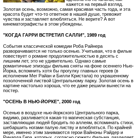
кажется на первый взгляд.
Золотая осень, возможно, самая красивая часть года, и эта
красота будит что-то ответное в нашей душе, тревожит
чувства и заставляет влюбляться. Не верите? А вот
кинематографисты в этом убеждены.
"КОГДА ГАРРИ ВСТРЕТИЛ САЛЛИ", 1989 год
События классической комедии Роба Райнера
разворачиваются не только осенью. Учитывая, что в фильм
повествует о романе продолжительностью в десять с
лишним лет, это не удивительно. Однако самые
романтичные эпизоды фильма сняты на фоне осеннего Нью-
Йорка, вспомнить хотя бы прогулку главных героев (в
исполнении Мег Райан и Билли Кристала) по украшенному
позолоченной листвой Центральному парку. Золотая осень в
картине настолько хороша, что ее даже решили вынести на
постер.
"ОСЕНЬ В НЬЮ-ЙОРКЕ", 2000 год
Осенью в воздухе нью-йоркского Центрального парка,
видимо, разливается какая-то магическая субстанция,
заставляющая людей бродить по аллеям, вспоминать стихи,
шебаршить ногами палую листву и влюбляться. По крайней
мере, именно этим занимаются герои Вайноны Райдер и
Ричарда Гира, которых, согласно сюжету фильма, разделяет