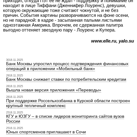
приходит, откуда Пэт ее не ждал - поддержку и понимание он
находит в лице Тиффани (Дженнифер Лоуренс), девушки,
которую окружающие тоже считают чокнутой, и не без
причин. События картины разворачиваются на фоне осени,
но не парадной: в кадре - засыпанная палыми листьями
одноэтажная Америка. Впрочем, ее сдержанная палитра
выгодно оттеняет звездную пару - Лоуренс и Купера.
www.elle.ru, yalo.su
3018.11.2025
Банк Москвы упростил процесс подтверждения финансовых
операций в приложении «Мобильный банк»
2918.11.2025
Банк Москвы снижает ставки по потребительским кредитам
2818.11.2025
Вышла новая версия приложения «Переводы»
2818.11.2025
При поддержке Россельхозбанка в Курской области построен
крупный тепличный комплекс
2518.11.2025
КГУ и ЮЗГУ – в списке лидеров мониторинга сайтов вузов
России
2518.11.2025
Юных спортсменов приглашают в Сочи