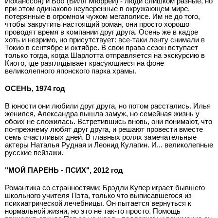
Йоханссон) и Боб (Билл Мюррей) - люди слишком разные, но
при этом одинаково неуверенные в окружающем мире,
потерянные в огромном чужом мегаполисе. Им не до того,
чтобы закрутить настоящий роман, они просто хорошо
проводят время в компании друг друга. Осень же в кадре
хоть и незримо, но присутствует: все-таки ленту снимали в
Токио в сентябре и октябре. В свои права сезон вступает
только тогда, когда Шарлотта отправляется на экскурсию в
Киото, где разглядывает красующиеся на фоне
великолепного японского парка храмы.
ОСЕНЬ, 1974 год
В юности они любили друг друга, но потом расстались. Илья
женился, Александра вышла замуж, но семейная жизнь у
обоих не сложилась. Встретившись вновь, они понимают, что
по-прежнему любят друг друга, и решают провести вместе
семь счастливых дней. В главных ролях замечательные
актеры Наталья Рудная и Леонид Кулагин. И... великолепные
русские пейзажи.
"МОЙ ПАРЕНЬ - ПСИХ", 2012 год
Романтика со странностями: Брэдли Купер играет бывшего
школьного учителя Пэта, только что выписавшегося из
психиатрической лечебницы. Он пытается вернуться к
нормальной жизни, но это не так-то просто. Помощь