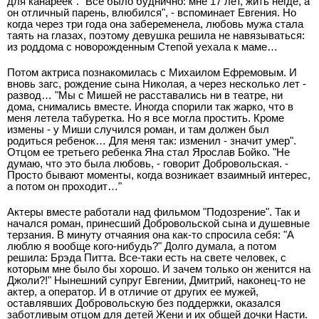
для канареек". "Все было буднично: мне 17 лет, жить негде, а
он отличный парень, влюбился", - вспоминает Евгения. Но
когда через три года она забеременела, любовь мужа стала
таять на глазах, поэтому девушка решила не навязываться:
из роддома с новорожденным Степой уехала к маме…
Потом актриса познакомилась с Михаилом Ефремовым. И
вновь загс, рождение сына Николая, а через несколько лет -
развод… "Мы с Мишей не расставались ни в театре, ни
дома, снимались вместе. Иногда спорили так жарко, что в
меня летела табуретка. Но я все могла простить. Кроме
измены - у Миши случился роман, и там должен был
родиться ребенок… Для меня так: изменил - значит умер".
Отцом ее третьего ребенка Яна стал Ярослав Бойко. "Не
думаю, что это была любовь, - говорит Добровольская. -
Просто бывают моменты, когда возникает взаимный интерес,
а потом он проходит…"
Актеры вместе работали над фильмом "Подозрение". Так и
начался роман, принесший Добровольской сына и душевные
терзания. В минуту отчаяния она как-то спросила себя: "А
люблю я вообще кого-нибудь?" Долго думала, а потом
решила: Брэда Питта. Все-таки есть на свете человек, с
которым мне было бы хорошо. И зачем только он женится на
Джоли?!" Нынешний супруг Евгении, Дмитрий, наконец-то не
актер, а оператор. И в отличие от других ее мужей,
оставлявших Добровольскую без поддержки, оказался
заботливым отцом для детей Жени и их общей дочки Насти.