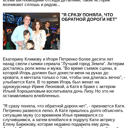
возникают сплошь и рядом...
"Я СРАЗУ ПОНЯЛА, ЧТО
ОБРАТНОЙ ДОРОГИ НЕТ"
Екатерину Климову и Игоря Петренко более десяти лет
назад свели съемки сериала "Лучший город Земли". Актерам
достались роли жены и мужа. "Во время съемок сцены, в
которой Игорь должен был донести меня на руках до
кровати, я мечтала только о том, чтобы она длилась вечно", -
улыбается Катя. В то время Игорь был женат на
однокурснице Ирине Леоновой, а Катя в браке с актером
Ильей Хорошиловым воспитывала дочь Лизу. Но это не
останавливало влюбленных.
"Я сразу поняла, что обратной дороги нет", - признается Катя.
Петренко развелся легко. А Кате пришлось долго объяснять
ситуацию мужу (со временем Илья примирился со
случившимся, а затем влюбился в подругу Кати актрису
Елену Бирюкову, которая недавно подарила ему дочь