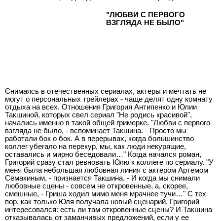
"ЛЮБВИ С ПЕРВОГО
ВЗГЛЯДА НЕ БЫЛО"
Снимаясь в отечественных сериалах, актеры и мечтать не
могут о персональных трейлерах - чаще делят одну комнату
отдыха на всех. Отношения Григория Антипенко и Юлии
Такшиной, которых свел сериал "Не родись красивой",
начались именно в такой общей гримерке. "Любви с первого
взгляда не было, - вспоминает Такшина. - Просто мы
работали бок о бок. А в перерывах, когда большинство
коллег убегало на перекур, мы, как люди некурящие,
оставались и мирно беседовали…" Когда начался роман,
Григорий сразу стал ревновать Юлю к коллеге по сериалу. "У
меня была небольшая любовная линия с актером Артемом
Семакиным, - признается Такшина. - И когда мы снимали
любовные сцены - совсем не откровенные, а, скорее,
смешные, - Гриша ходил мимо меня мрачнее тучи…" С тех
пор, как только Юля получала новый сценарий, Григорий
интересовался: есть ли там откровенные сцены? И Такшина
отказывалась от заманчивых предложений, если у ее