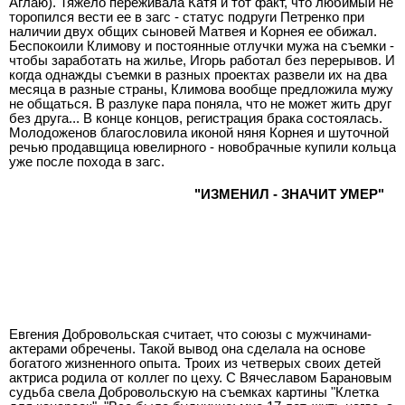
Аглаю). Тяжело переживала Катя и тот факт, что любимый не
торопился вести ее в загс - статус подруги Петренко при
наличии двух общих сыновей Матвея и Корнея ее обижал.
Беспокоили Климову и постоянные отлучки мужа на съемки -
чтобы заработать на жилье, Игорь работал без перерывов. И
когда однажды съемки в разных проектах развели их на два
месяца в разные страны, Климова вообще предложила мужу
не общаться. В разлуке пара поняла, что не может жить друг
без друга... В конце концов, регистрация брака состоялась.
Молодоженов благословила иконой няня Корнея и шуточной
речью продавщица ювелирного - новобрачные купили кольца
уже после похода в загс.
"ИЗМЕНИЛ - ЗНАЧИТ УМЕР"
Евгения Добровольская считает, что союзы с мужчинами-
актерами обречены. Такой вывод она сделала на основе
богатого жизненного опыта. Троих из четверых своих детей
актриса родила от коллег по цеху. С Вячеславом Барановым
судьба свела Добровольскую на съемках картины "Клетка