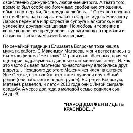
свойственно донжуанство, любовные интриги. А театр того
времени был особенно богемным: свободные отношения,
обмен партнерами, безоглядная любовь…" С тех пор прошло
почти 40 лет, пара вырастила сына Сергея и дочь Елизавету.
Лариса пережила и пристрастие супруга к алкоголю, и его
увлечения другими женщинами. Но любовь и терпение в
конце концов все преодолели - супруги живут в гармонии и
называют себя сиамскими близнецами.
По семейной традиции Елизавета Боярская тоже нашла
мужа на работе. С Максимом Матвеевым они встретились на
съемках фильма "Не скажу". Играли возлюбленных, причем
сценарий подразумевал довольно откровенные сцены. И, как
это часто бывает, партнеры по-настоящему влюбились друг
в друга… Незадолго до этого Максим женился на актрисе
Яне Сексте, с которой у него тоже случился служебный
роман (они работали в одной труппе). Встретив Боярскую,
Матвеев развелся, и летом 2010 года они с Лизой сыграли
свадьбу. А через два года в молодой семье родился сын
Андрей.
"НАРОД ДОЛЖЕН ВИДЕТЬ
КРАСИВОЕ…"