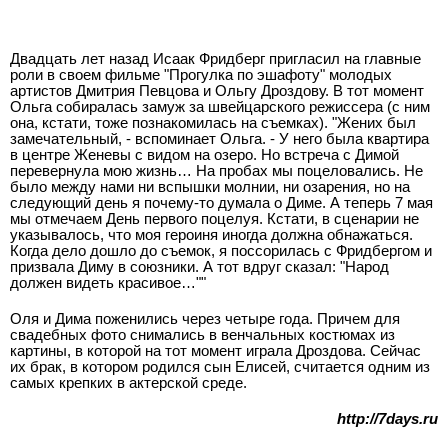
Двадцать лет назад Исаак Фридберг пригласил на главные
роли в своем фильме "Прогулка по эшафоту" молодых
артистов Дмитрия Певцова и Ольгу Дроздову. В тот момент
Ольга собиралась замуж за швейцарского режиссера (с ним
она, кстати, тоже познакомилась на съемках). "Жених был
замечательный, - вспоминает Ольга. - У него была квартира
в центре Женевы с видом на озеро. Но встреча с Димой
перевернула мою жизнь… На пробах мы поцеловались. Не
было между нами ни вспышки молнии, ни озарения, но на
следующий день я почему-то думала о Диме. А теперь 7 мая
мы отмечаем День первого поцелуя. Кстати, в сценарии не
указывалось, что моя героиня иногда должна обнажаться.
Когда дело дошло до съемок, я поссорилась с Фридбергом и
призвала Диму в союзники. А тот вдруг сказал: "Народ
должен видеть красивое…""
Оля и Дима поженились через четыре года. Причем для
свадебных фото снимались в венчальных костюмах из
картины, в которой на тот момент играла Дроздова. Сейчас
их брак, в котором родился сын Елисей, считается одним из
самых крепких в актерской среде.
http://7days.ru