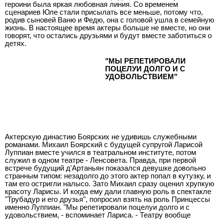
героини была яркая любовная линия. Со временем
сценариев Юле стали присылать все меньше, потому что,
родив сыновей Ваню и Федю, она с головой ушла в семейную
жизнь. В настоящее время актеры больше не вместе, но они
говорят, что остались друзьями и будут вместе заботиться о
детях.
"МЫ РЕПЕТИРОВАЛИ
ПОЦЕЛУИ ДОЛГО И С
УДОВОЛЬСТВИЕМ"
Актерскую династию Боярских не удивишь служебными
романами. Михаил Боярский с будущей супругой Ларисой
Луппиан вместе учился в театральном институте, потом
служил в одном театре - Ленсовета. Правда, при первой
встрече будущий д'Артаньян показался девушке довольно
странным типом: незадолго до этого актер попал в кутузку, и
там его остригли налысо. Зато Михаил сразу оценил хрупкую
красоту Ларисы. И когда ему дали главную роль в спектакле
"Трубадур и его друзья", попросил взять на роль Принцессы
именно Луппиан. "Мы репетировали поцелуи долго и с
удовольствием, - вспоминает Лариса. - Театру вообще